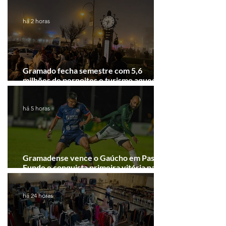
há 2 horas
Gramado fecha semestre com 5,6
milhões de pernoites e turismo aquecido.
Junho desponta!
há 5 horas
Gramadense vence o Gaúcho em Passo
Fundo e conquista primeira vitória na
Série A2
há 24 horas