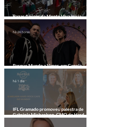
Bazar Amigos da Mente Viva inicia
arrecadação em Gramado e Canela
há 24 horas
Parque Mundo a Vapor, em Canela,
recebe festival eletrônico em agosto
há 1 dia
IFL Gramado promoveu palestra de
Gabriela Michaelsen, CMO do Hard
Rock Cafe Gramado