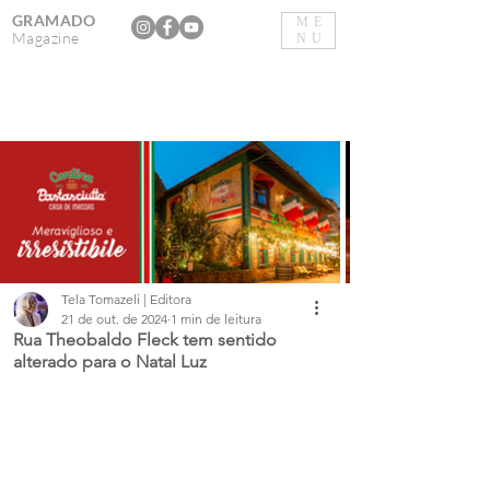
GRAMADO
ME
Magazine
NU
Tela Tomazeli | Editora
21 de out. de 2024
1 min de leitura
Rua Theobaldo Fleck tem sentido
alterado para o Natal Luz