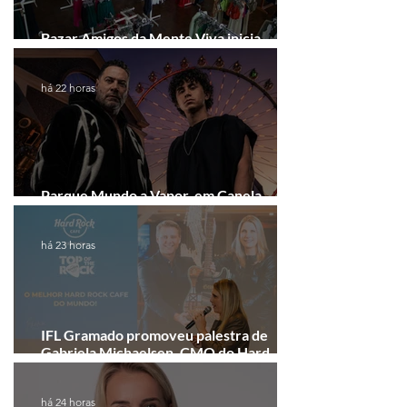
Bazar Amigos da Mente Viva inicia
arrecadação em Gramado e Canela
há 22 horas
Parque Mundo a Vapor, em Canela,
recebe festival eletrônico em agosto
há 23 horas
IFL Gramado promoveu palestra de
Gabriela Michaelsen, CMO do Hard
Rock Cafe Gramado
há 24 horas