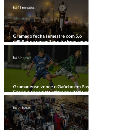
há 11 minutos
Gramado fecha semestre com 5,6
milhões de pernoites e turismo aquecido.
Junho desponta!
há 3 horas
Gramadense vence o Gaúcho em Passo
Fundo e conquista primeira vitória na
Série A2
há 22 horas