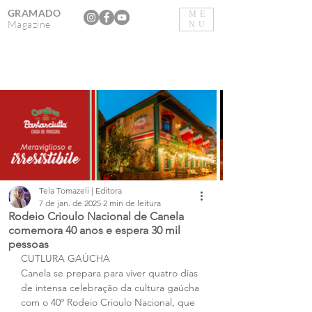
GRAMADO
ME
Magazine
NU
Tela Tomazeli | Editora
7 de jan. de 2025
2 min de leitura
Rodeio Crioulo Nacional de Canela
comemora 40 anos e espera 30 mil
pessoas
CUTLURA GAÚCHA
Canela se prepara para viver quatro dias 
de intensa celebração da cultura gaúcha 
com o 40º Rodeio Crioulo Nacional, que 