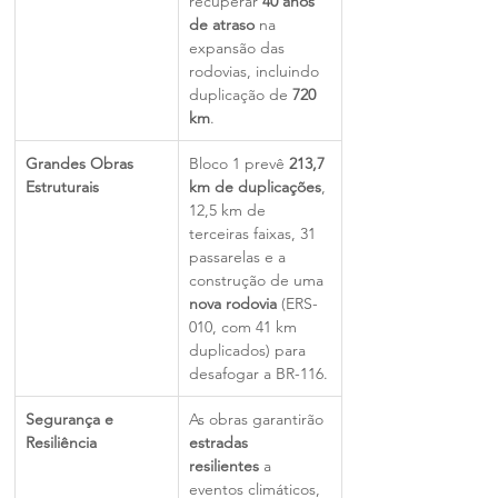
recuperar 
40 anos 
de atraso
 na 
expansão das 
rodovias, incluindo 
duplicação de 
720 
km
.
Grandes Obras 
Bloco 1 prevê 
213,7 
Estruturais
km de duplicações
, 
12,5 km de 
terceiras faixas, 31 
passarelas e a 
construção de uma 
nova rodovia
 (ERS-
010, com 41 km 
duplicados) para 
desafogar a BR-116.
Segurança e 
As obras garantirão 
Resiliência
estradas 
resilientes
 a 
eventos climáticos, 