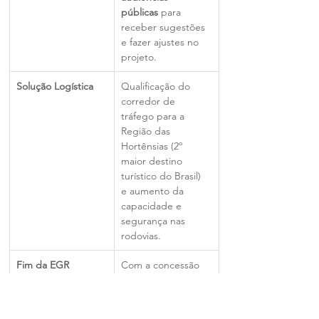
públicas
 para 
receber sugestões 
e fazer ajustes no 
projeto.
Solução Logística
Qualificação do 
corredor de 
tráfego para a 
Região das 
Hortênsias (2º 
maior destino 
turístico do Brasil) 
e aumento da 
capacidade e 
segurança nas 
rodovias.
Fim da EGR
Com a concessão 
dos Blocos 1 e 2, a 
Empresa Gaúcha 
de Rodovias (EGR) 