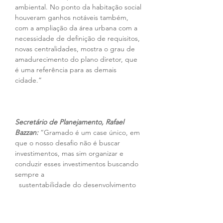
ambiental. No ponto da habitação social 
houveram ganhos notáveis também, 
com a ampliação da área urbana com a 
necessidade de definição de requisitos, 
novas centralidades, mostra o grau de 
amadurecimento do plano diretor, que 
é uma referência para as demais 
cidade.”
Secretário de Planejamento, Rafael 
Bazzan:
 “Gramado é um case único, em 
que o nosso desafio não é buscar 
investimentos, mas sim organizar e 
conduzir esses investimentos buscando 
sempre a 
  sustentabilidade do desenvolvimento 
da cidade, nas três esferas, econômica, 
ambiental e social. E este desafio é algo 
que me motiva, e motiva também os 