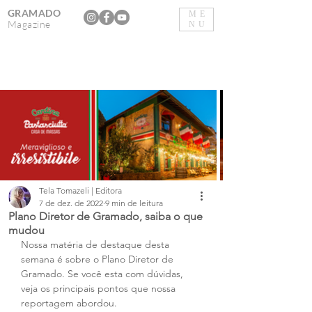
GRAMADO
ME
Magazine
NU
Tela Tomazeli | Editora
7 de dez. de 2022
9 min de leitura
Plano Diretor de Gramado, saiba o que
mudou
Nossa matéria de destaque desta 
semana é sobre o Plano Diretor de 
Gramado. Se você esta com dúvidas, 
veja os principais pontos que nossa 
reportagem abordou.