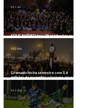
há 1 dia
EDUCAVÍDEO leva 38 produções ao
Festival de Cinema de Gramado
há 2 dias
Gramado fecha semestre com 5,6
milhões de pernoites e turismo aquecido.
Junho desponta!
há 2 dias