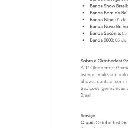
Banda Show Brasil:
Banda Bom de Bail
Banda Nina:
 01 de
Banda Novo Brilho
Banda Saxônia:
 05
Banda 0800:
 05 de
Sobre a Oktoberfest 
A 1ª Oktoberfest Gram
evento, realizado pel
Shows, contará com m
tradições germânicas
Brasil.
Serviço
O quê:
 Oktoberfest Gr