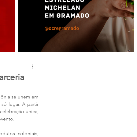
rceria
lônia se unem em 
ó lugar. A partir 
elebração única, 
evento.
dutos coloniais, 