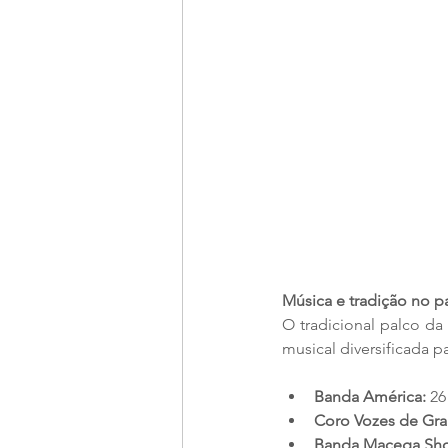
Música e tradição no p
O tradicional palco d
musical diversificada p
Banda América:
 26
Coro Vozes de Gr
Banda Macega Sh