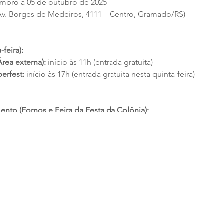
embro a 05 de outubro de 2025 
v. Borges de Medeiros, 4111 – Centro, Gramado/RS)
-feira):
Área externa):
 início às 11h (entrada gratuita)
erfest:
 início às 17h (entrada gratuita nesta quinta-feira)
nto (Fornos e Feira da Festa da Colônia):