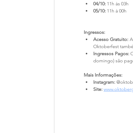
04/10:
 11h às 03h
05/10:
 11h à 00h
Ingressos:
Acesso Gratuito:
 A
Oktoberfest também
Ingressos Pagos:
 
domingo) são pagos
Mais Informações:
Instagram:
 @oktob
Site:
www.oktober