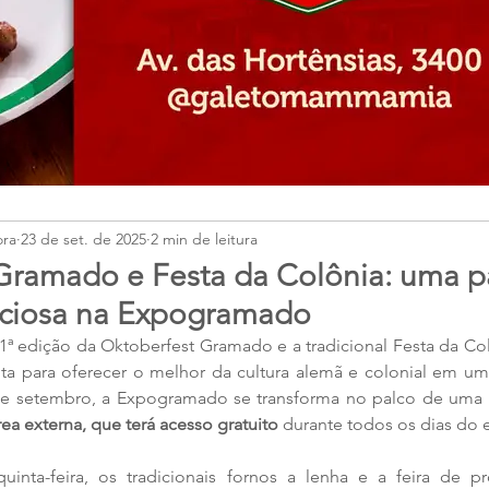
ora
23 de set. de 2025
2 min de leitura
Gramado e Festa da Colônia: uma pa
liciosa na Expogramado
1ª edição da Oktoberfest Gramado e a tradicional Festa da Co
a para oferecer o melhor da cultura alemã e colonial em um s
5 de setembro, a Expogramado se transforma no palco de uma c
rea externa, que terá acesso gratuito
 durante todos os dias do 
uinta-feira, os tradicionais fornos a lenha e a feira de pro