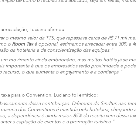
efinição de como o recurso será aplicado, seja em feiras, marke
 arrecadação, Luciano afirmou: 
çar o mesmo valor da TTS, que repassava cerca de R$ 71 mil me
mo o 
Room Tax
 é opcional, estimamos arrecadar entre 30% e 40
são da hotelaria e da conscientização das equipes.”
 um movimento ainda embrionário, mas muitos hotéis já se ma
is importante é que os empresários terão proximidade e pode
 o recurso, o que aumenta o engajamento e a confiança.”
taxa para o Convention, Luciano foi enfático: 
basicamente dessa contribuição. Diferente do Sindtur, não tem
 a maioria dos Conventions é mantida pela hotelaria, chegando 
so, a dependência é ainda maior: 85% da receita vem dessa tax
ter a captação de eventos e a promoção turística.”