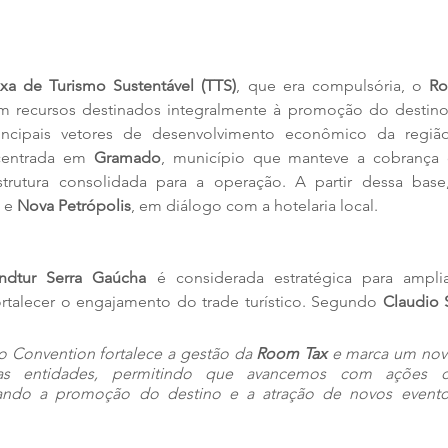
xa de Turismo Sustentável (TTS)
, que era compulsória, o 
Ro
om recursos destinados integralmente à promoção do destino
incipais vetores de desenvolvimento econômico da região. 
centrada em 
Gramado
, município que manteve a cobrança 
trutura consolidada para a operação. A partir dessa base
 e 
Nova Petrópolis
, em diálogo com a hotelaria local.
indtur Serra Gaúcha
 é considerada estratégica para ampli
talecer o engajamento do trade turístico. Segundo 
Claudio 
o Convention fortalece a gestão da 
Room Tax
 e marca um no
 as entidades, permitindo que avancemos com ações co
iando a promoção do destino e a atração de novos eventos