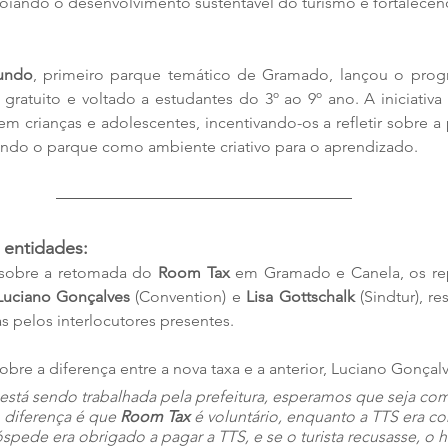
poiando o desenvolvimento sustentável do turismo e fortalece
undo
, gratuito e voltado a estudantes do 3º ao 9º ano. A iniciativa 
 crianças e adolescentes, incentivando-os a refletir sobre a 
izando o parque como ambiente criativo para o aprendizado.
 entidades:
sobre a retomada do 
Room Tax
 em Gramado e Canela, os rep
Luciano Gonçalves
 (Convention) e 
Lisa Gottschalk
 (Sindtur), 
as pelos interlocutores presentes.
re a diferença entre a nova taxa e a anterior, Luciano Gonçalv
 está sendo trabalhada pela prefeitura, esperamos que seja com
 diferença é que 
Room Tax 
é voluntário, enquanto a TTS era c
óspede era obrigado a pagar a TTS, e se o turista recusasse, o h