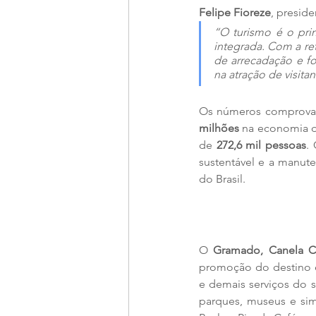
Felipe Fioreze
, preside
“O turismo é o pri
integrada. Com a re
de arrecadação e fo
na atração de visita
Os números comprovam 
milhões
 na economia d
de 
272,6 mil pessoas
.
sustentável e a manute
do Brasil.
O 
Gramado, Canela Co
promoção do destino e
e demais serviços do s
parques, museus e sim