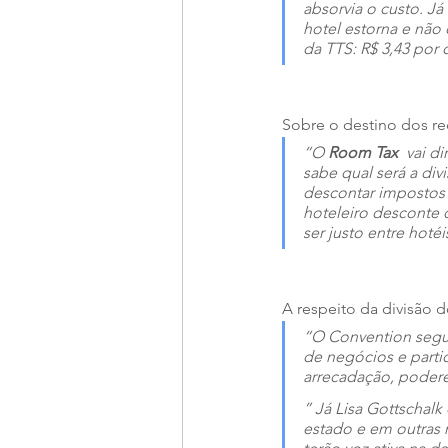
absorvia o custo. Já 
hotel estorna e não
da TTS: R$ 3,43 por 
Sobre o destino dos re
“O 
Room Tax
  vai 
sabe qual será a div
descontar impostos 
hoteleiro desconte 
ser justo entre hoté
A respeito da divisão d
“O Convention segui
de negócios e parti
arrecadação, podere
”
 Já Lisa Gottschal
estado e em outras r