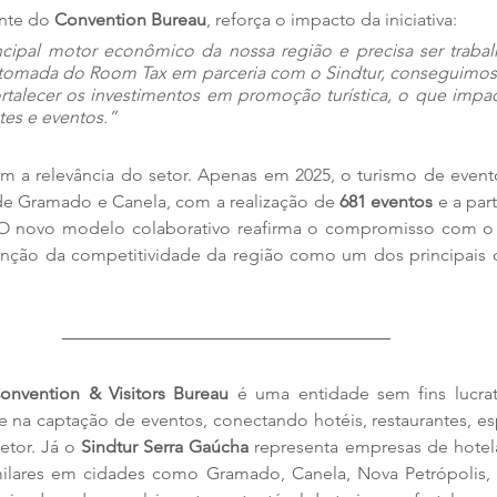
nte do 
Convention Bureau
, reforça o impacto da iniciativa: 
ncipal motor econômico da nossa região e precisa ser traba
tomada do Room Tax em parceria com o Sindtur, conseguimos 
rtalecer os investimentos em promoção turística, o que impac
ntes e eventos.”
a relevância do setor. Apenas em 2025, o turismo de event
e Gramado e Canela, com a realização de 
681 eventos
 e a par
 O novo modelo colaborativo reafirma o compromisso com o 
nção da competitividade da região como um dos principais des
nvention & Visitors Bureau
 é uma entidade sem fins lucrat
 na captação de eventos, conectando hotéis, restaurantes, es
etor. Já o 
Sindtur Serra Gaúcha
 representa empresas de hotela
ilares em cidades como Gramado, Canela, Nova Petrópolis, 