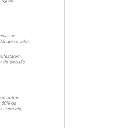
ting ou 
nsais ao 
% desse valor. 
nifestaram 
r de decisão 
os outras 
a 80% da 
a. Sem ela, 