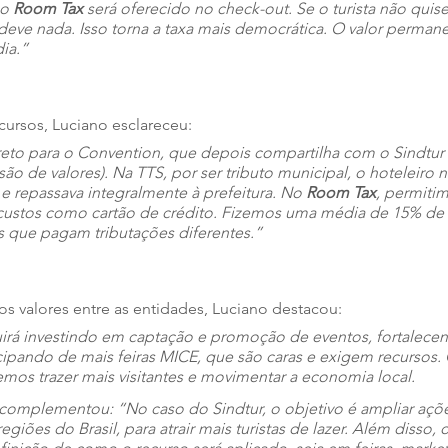
o 
Room Tax 
será oferecido no check-out. Se o turista não quise
 deve nada. Isso torna a taxa mais democrática. O valor perma
dia.”
cursos, Luciano esclareceu: 
direto para o Convention, que depois compartilha com o Sindtur 
isão de valores). Na TTS, por ser tributo municipal, o hoteleiro 
e repassava integralmente à prefeitura. No 
Room Tax
, permiti
custos como cartão de crédito. Fizemos uma média de 15% de
is que pagam tributações diferentes.”
os valores entre as entidades, Luciano destacou: 
rá investindo em captação e promoção de eventos, fortalecen
cipando de mais feiras MICE, que são caras e exigem recursos.
mos trazer mais visitantes e movimentar a economia local.
k complementou: 
“No caso do Sindtur, o objetivo é ampliar açõe
egiões do Brasil, para atrair mais turistas de lazer. Além disso,