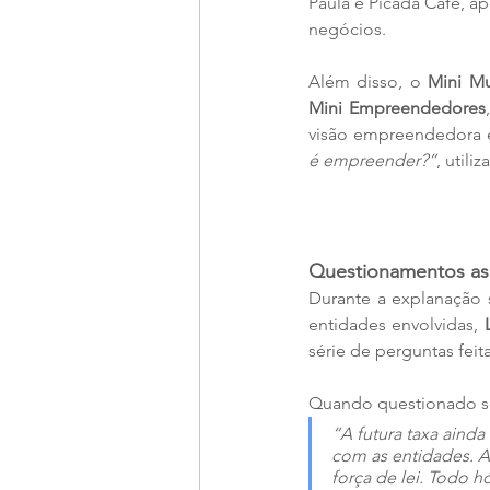
Paula e Picada Café, a
negócios.
Além disso, o 
Mini M
Mini Empreendedores
visão empreendedora em
é empreender?”
, util
Questionamentos as
Durante a explanação 
entidades envolvidas, 
série de perguntas feit
Quando questionado sob
“A futura taxa ainda
com as entidades. A
força de lei. Todo h