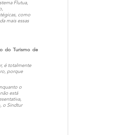
stema Flutua, 
, 
atégicas, como 
da mais essas 
io do Turismo de 
, é totalmente 
uro, porque 
enquanto o 
não está 
entativa, 
 o Sindtur 