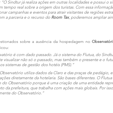
 
“O Sindtur já realiza ações em outras localidades e possui o si
m tempo real sobre a origem dos turistas. Com essa informação
nar campanhas e eventos para atrair visitantes de regiões estr
m a parceria e o recurso do 
Room Tax
, poderemos ampliar ain
estionados sobre a ausência da hospedagem no 
Observatór
icou: 
vatório é com dado passado. Já o sistema do Flutua, do Sindtur
te visualizar não só o passado, mas também o presente e o fut
os sistemas de gestão dos hotéis (PMS).” 
Observatório utiliza dados da Claro e das praças de pedágio, 
ações diretamente da hotelaria. São bases diferentes. O Flutua 
do Observatório porque é uma criação de uma entidade repres
o da prefeitura, que trabalha com ações mais globais. Por isso,
lmente do Observatório.”