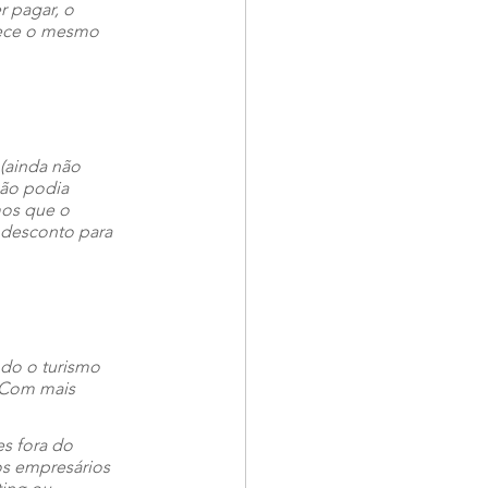
r pagar, o 
nece o mesmo 
(ainda não 
não podia 
mos que o 
 desconto para 
do o turismo 
 Com mais 
s fora do 
 os empresários 