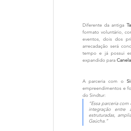
Diferente da antiga 
Ta
formato voluntário, c
eventos, dois dos pr
arrecadação será con
tempo e já possui es
expandido para 
Canela
A parceria com o 
S
empreendimentos e for
do Sindtur: 
“Essa parceria com 
integração entre
estruturadas, ampl
Gaúcha.”