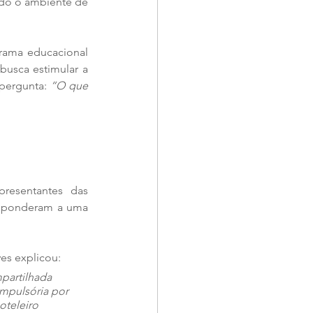
ndo o ambiente de 
, primeiro parque temático de Gramado, lançou o programa educacional 
busca estimular a 
pergunta: 
“O que 
resentantes  das 
responderam a uma 
es explicou: 
partilhada 
ompulsória por 
oteleiro 