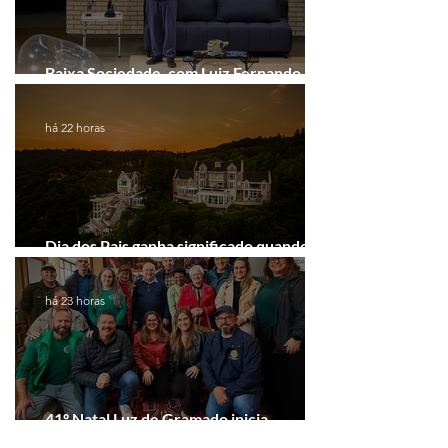
Baixa Sociedade, com Luiz Fernando
Guimarães, chega a Novo Hamburgo
há 22 horas
Dia dos Pais ganha significado quando o
presente é viver experiências juntos
há 23 horas
41º Natal Luz de Gramado inicia
tratativas com clubes de serviço