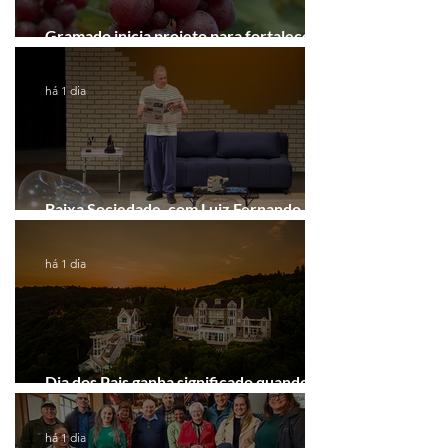
Gramado inicia projeto para fortalecer a
Rota do Vinho
há 1 dia
Baixa Sociedade, com Luiz Fernando
Guimarães, chega a Novo Hamburgo
há 1 dia
Dia dos Pais ganha significado quando o
presente é viver experiências juntos
há 1 dia