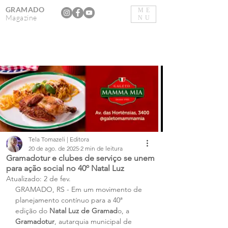
GRAMADO
ME
Magazine
NU
Tela Tomazeli | Editora
20 de ago. de 2025
2 min de leitura
Gramadotur e clubes de serviço se unem
para ação social no 40º Natal Luz
Atualizado:
2 de fev.
GRAMADO, RS - Em um movimento de 
planejamento contínuo para a 40ª 
edição do 
Natal Luz de Gramad
o, a 
Gramadotur
, autarquia municipal de 