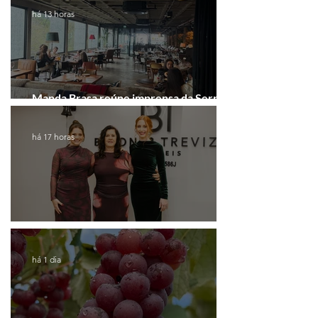
há 13 horas
Manda Brasa reúne imprensa da Serra
Gaúcha para falar de expansão
há 17 horas
Coluna de Caxias
há 1 dia