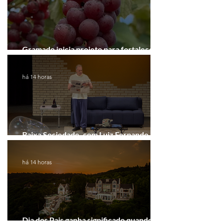
Gramado inicia projeto para fortalecer a
Rota do Vinho
há 14 horas
Baixa Sociedade, com Luiz Fernando
Guimarães, chega a Novo Hamburgo
há 14 horas
Dia dos Pais ganha significado quando o