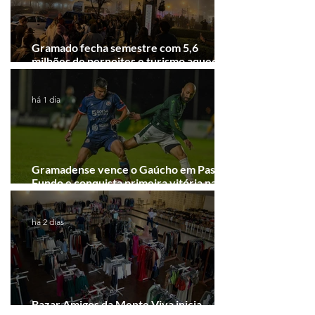
Gramado fecha semestre com 5,6
milhões de pernoites e turismo aquecido.
Junho desponta!
há 1 dia
Gramadense vence o Gaúcho em Passo
Fundo e conquista primeira vitória na
Série A2
há 2 dias
Bazar Amigos da Mente Viva inicia