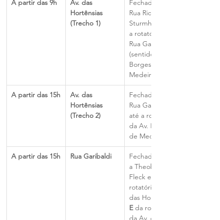
A partir das 9h
Av. das 
Fechada da 
Hortênsias 
Rua Ricardo 
(Trecho 1)
Sturmhofel até 
a rotatória da 
Rua Garibaldi 
(sentido 
Borges de 
Medeiros).
A partir das 15h
Av. das 
Fechada da 
Hortênsias 
Rua Garibaldi 
(Trecho 2)
até a rotatória 
da Av. Borges 
de Medeiros.
A partir das 15h
Rua Garibaldi
Fechada entre 
a Theobaldo 
Fleck e a 
rotatória da Av. 
das Hortênsias, 
E
 da rotatória 
da Av. das 