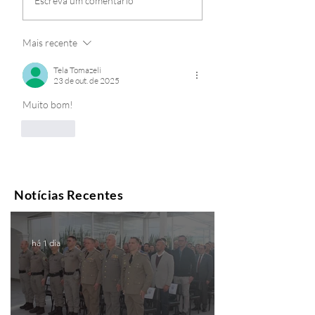
Escreva um comentário
Mais recente
Tela Tomazeli
23 de out. de 2025
Muito bom!
Curtir
Notícias Recentes
há 1 dia