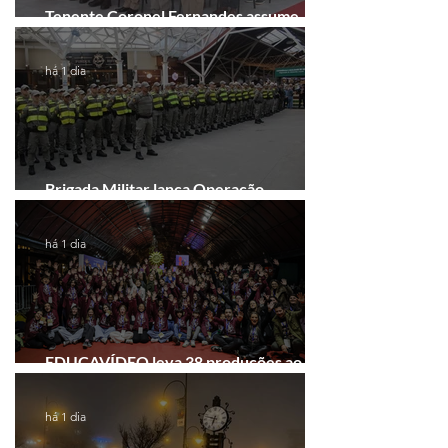
Tenente Coronel Fernandes assume
comando do 41º BPM em Gramado
há 1 dia
Brigada Militar lança Operação
Convergência na Região das Hortênsias
há 1 dia
EDUCAVÍDEO leva 38 produções ao
Festival de Cinema de Gramado
há 1 dia