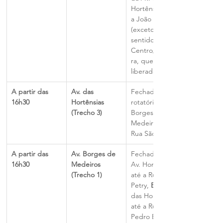
Hortênsias até 
a João Petry 
(exceto 
sentido 
Centro/Prefeitu
ra, que será 
liberado).
A partir das 
Av. das 
Fechada da 
16h30
Hortênsias 
rotatória da Av. 
(Trecho 3)
Borges de 
Medeiros até a 
Rua São Pedro.
A partir das 
Av. Borges de 
Fechada da 
16h30
Medeiros 
Av. Hortênsias 
(Trecho 1)
até a Rua João 
Petry, 
E
 da Av. 
das Hortênsias 
até a Rua 
Pedro Benetti.