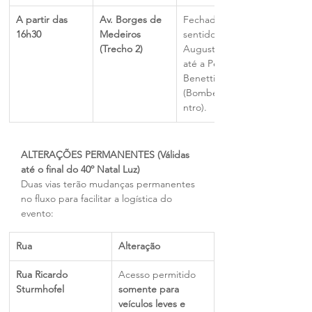
A partir das 
Av. Borges de 
Fechada no 
16h30
Medeiros 
sentido 
(Trecho 2)
Augusto Zatti 
até a Pedro 
Benetti 
(Bombeiros/Ce
ntro).
ALTERAÇÕES PERMANENTES (Válidas 
até o final do 40º Natal Luz)
Duas vias terão mudanças permanentes 
no fluxo para facilitar a logística do 
evento:
Rua
Alteração
Rua Ricardo 
Acesso permitido 
Sturmhofel
somente para 
veículos leves e 