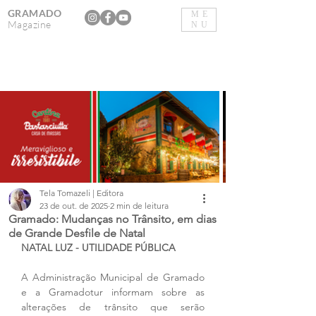
GRAMADO
ME
Magazine
NU
Tela Tomazeli | Editora
23 de out. de 2025
2 min de leitura
Gramado: Mudanças no Trânsito, em dias
de Grande Desfile de Natal
NATAL LUZ - UTILIDADE PÚBLICA
A Administração Municipal de Gramado 
e a Gramadotur informam sobre as 
alterações de trânsito que serão 