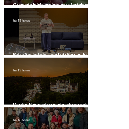
Gramado inicia projeto para fortalecer a
Rota do Vinho
há 15 horas
Baixa Sociedade, com Luiz Fernando
Guimarães, chega a Novo Hamburgo
há 15 horas
Dia dos Pais ganha significado quando o
presente é viver experiências juntos
há 16 horas