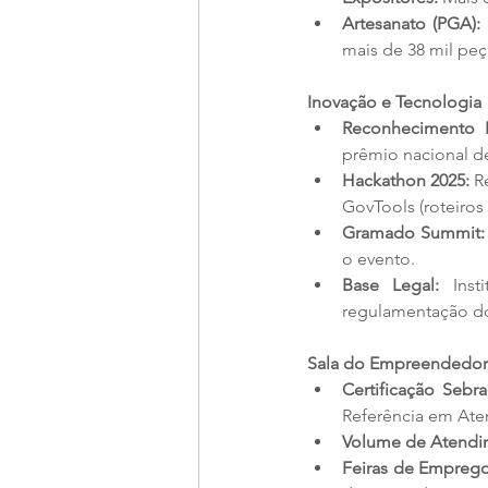
Artesanato (PGA):
mais de 38 mil peç
Inovação e Tecnologia
Reconhecimento N
prêmio nacional d
Hackathon 2025:
 R
GovTools (roteiros 
Gramado Summit:
o evento.
Base Legal:
 Inst
regulamentação do
Sala do Empreendedor
Certificação Sebra
Referência em At
Volume de Atendi
Feiras de Emprego