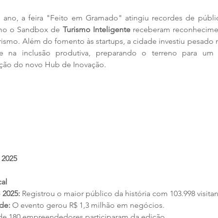
 ano, a feira "Feito em Gramado" atingiu recordes de públic
mo o Sandbox de 
Turismo Inteligente
 receberam reconhecimen
rismo. Além do fomento às startups, a cidade investiu pesado n
e na inclusão produtiva, preparando o terreno para um 
ação do novo Hub de Inovação.
 2025
al
 2025:
 Registrou o maior público da história com 103.998 visitan
de:
 O evento gerou R$ 1,3 milhão em negócios.
de 180 empreendedores participaram da edição.