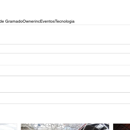
a de Gramado
Ownerinc
Eventos
Tecnologia