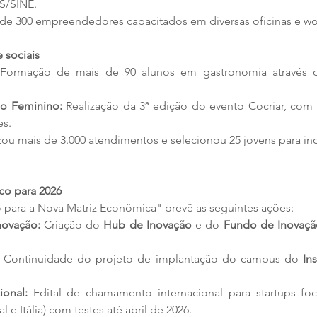
S/SINE.
 de 300 empreendedores capacitados em diversas oficinas e w
 sociais
Formação de mais de 90 alunos em gastronomia através d
o Feminino:
 Realização da 3ª edição do evento Cocriar, com 
es.
izou mais de 3.000 atendimentos e selecionou 25 jovens para in
co para 2026
o para a Nova Matriz Econômica" prevê as seguintes ações:
Inovação:
 Criação do 
Hub de Inovação
 e do 
Fundo de Inovaçã
 Continuidade do projeto de implantação do campus do 
Ins
ional:
 Edital de chamamento internacional para startups fo
l e Itália) com testes até abril de 2026.