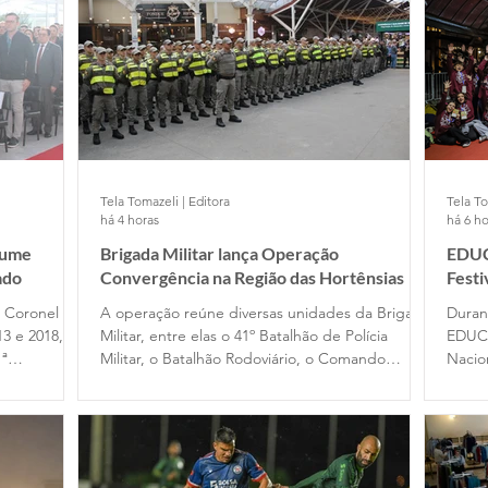
Tela Tomazeli | Editora
Tela To
há 4 horas
há 6 ho
sume
Brigada Militar lança Operação
EDUC
ado
Convergência na Região das Hortênsias
Fest
e Coronel
A operação reúne diversas unidades da Brigada
Duran
13 e 2018, no
Militar, entre elas o 41º Batalhão de Polícia
EDUC
1ª
Militar, o Batalhão Rodoviário, o Comando
Nacio
assou pelo
Ambiental, o Comando do Choque e o
Filme
 em 2020,
Departamento de Ensino. Participam das ações
difer
cupou o
dois alunos-oficiais do Curso Superior de Polícia
traba
omandante
Militar e 120 alunos-soldados do Curso Básico
de Formação Policial Militar, das escolas de