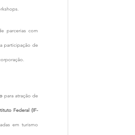
orkshops.
e parcerias com 
a participação de 
corporação.
o
 para atração de 
tituto Federal (IF-
cadas em turismo 