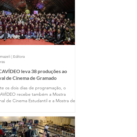
mazeli | Editora
ras
AVÍDEO leva 38 produções ao
ival de Cinema de Gramado
te os dois dias de programação, o
AVÍDEO recebe também a Mostra
nal de Cinema Estudantil e a Mostra de
s Universitários, reunindo produções de
entes estados do país ao lado dos
lhos dos alunos gramadenses.