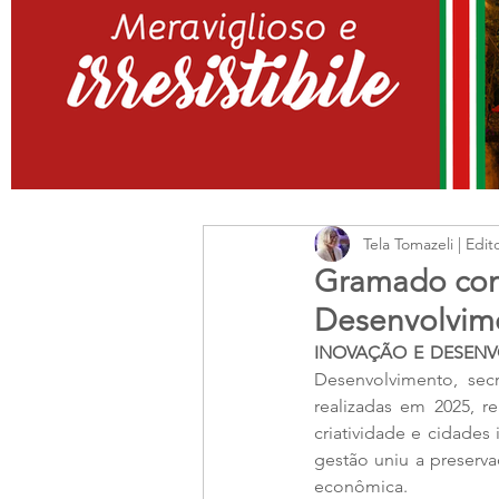
Tela Tomazeli | Edit
Gramado con
Desenvolvim
INOVAÇÃO E DESENV
Desenvolvimento, secr
realizadas em 2025, 
criatividade e cidades
gestão uniu a preserva
econômica.