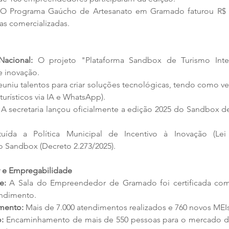
 O Programa Gaúcho de Artesanato em Gramado faturou R$ 2.
as comercializadas.
acional:
 O projeto "Plataforma Sandbox de Turismo Intel
e inovação.
euniu talentos para criar soluções tecnológicas, tendo como v
turísticos via IA e WhatsApp).
 A secretaria lançou oficialmente a edição 2025 do Sandbox d
ituída a Política Municipal de Incentivo à Inovação (Lei 
 Sandbox (Decreto 2.273/2025).
 e Empregabilidade
e:
 A Sala do Empreendedor de Gramado foi certificada com 
endimento.
mento:
 Mais de 7.000 atendimentos realizados e 760 novos MEI
:
 Encaminhamento de mais de 550 pessoas para o mercado de 