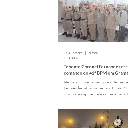
Tela Tomazeli | Editora
há 4 horas
Tenente Coronel Fernandes as
comando do 41º BPM em Gram
Não é a primeira vez que o Tenent
Fernandes atua na região. Entre 20
posto de capitão, ele comandou a 
Companhia de Gramado e depois p
Estado Maior da Unidade. Retornou
permanecendo até 2022, quando o
posto de major na função de subc
do Batalhão.