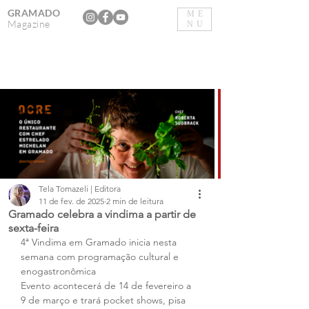
GRAMADO
ME
Magazine
NU
Tela Tomazeli | Editora
11 de fev. de 2025
2 min de leitura
Gramado celebra a vindima a partir de
sexta-feira
4ª Vindima em Gramado inicia nesta 
semana com programação cultural e 
enogastronômica
Evento acontecerá de 14 de fevereiro a 
9 de março e trará pocket shows, pisa 