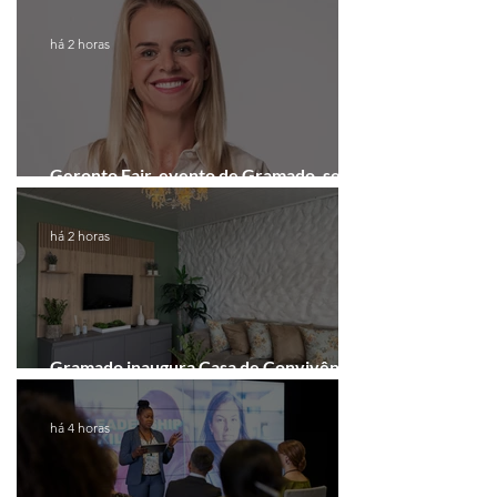
Rock Cafe Gramado
há 2 horas
Geronto Fair, evento de Gramado, será
realizada em formato digital
há 2 horas
Gramado inaugura Casa de Convivência
dedicada às mulheres
há 4 horas