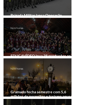
Brigada Militar lança Operação
Convergência na Região das Hortênsias
há 6 horas
EDUCAVÍDEO leva 38 produções ao
Festival de Cinema de Gramado
há 8 horas
Gramado fecha semestre com 5,6
milhões de pernoites e turismo aquecido.
Junho desponta!