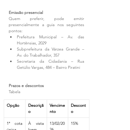
Emissão presencial
Quem preferir, pode emitir 
presencialmente a guia nos seguintes 
pontos:
Prefeitura Municipal – Av. das 
Hortênsias, 2029
Subprefeitura da Várzea Grande – 
Av. do Trabalhador, 357
Secretaria da Cidadania – Rua 
Getúlio Vargas, 484 – Bairro Piratini
Prazos e descontos
Tabela
Opção
Descriçã
Vencime
Descont
o
nto
o
1ª cota 
À vista 
13/02/20
15%
única
(sem 
26