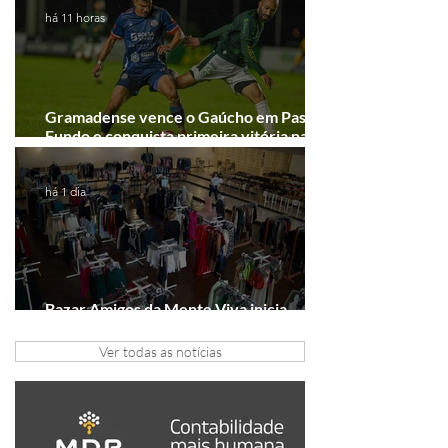
há 11 horas
Gramadense vence o Gaúcho em Passo
Fundo e conquista primeira vitória na
Série A2
há 1 dia
Bazar Amigos da Mente Viva inicia
arrecadação em Gramado e Canela
Ver todas as notícias