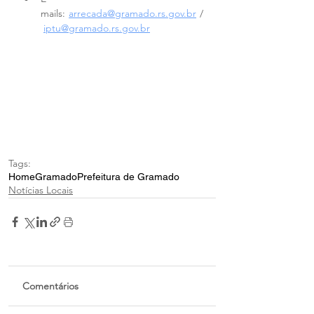
mails: 
arrecada@gramado.rs.gov.br
 /
iptu@gramado.rs.gov.br
Tags:
Home
Gramado
Prefeitura de Gramado
Notícias Locais
Comentários