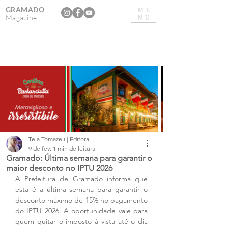
GRAMADO
ME
Magazine
NU
Tela Tomazeli | Editora
9 de fev.
1 min de leitura
Gramado: Última semana para garantir o
maior desconto no IPTU 2026
A Prefeitura de Gramado informa que 
esta é a última semana para garantir o 
desconto máximo de 15% no pagamento 
do IPTU 2026. A oportunidade vale para 
quem quitar o imposto à vista até o dia 