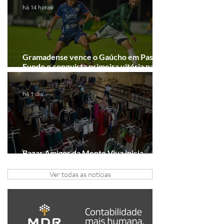
há 14 horas
Gramadense vence o Gaúcho em Passo
Fundo e conquista primeira vitória na
Série A2
há 1 dia
Bazar Amigos da Mente Viva inicia
arrecadação em Gramado e Canela
Ver todas as notícias