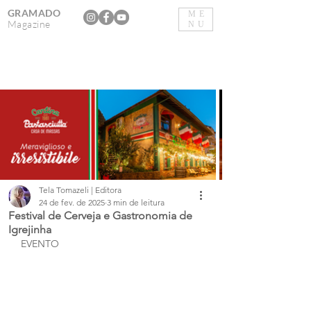
GRAMADO
ME
Magazine
NU
Tela Tomazeli | Editora
24 de fev. de 2025
3 min de leitura
Festival de Cerveja e Gastronomia de
Igrejinha
EVENTO