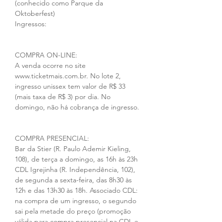
(conhecido como Parque da 
Oktoberfest)
Ingressos: 
COMPRA ON-LINE:
A venda ocorre no site 
www.ticketmais.com.br. No lote 2, 
ingresso unissex tem valor de R$ 33 
(mais taxa de R$ 3) por dia. No 
domingo, não há cobrança de ingresso.
COMPRA PRESENCIAL:
Bar da Stier (R. Paulo Ademir Kieling, 
108), de terça a domingo, as 16h às 23h
CDL Igrejinha (R. Independência, 102), 
de segunda a sexta-feira, das 8h30 às 
12h e das 13h30 às 18h. Associado CDL: 
na compra de um ingresso, o segundo 
sai pela metade do preço (promoção 
válida para compra presencial na CDL e 