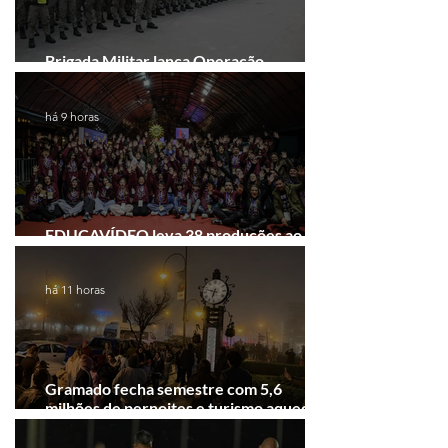
Brigada Militar lança Operação
Convergência na Região das Hortênsias
há 9 horas
EDUCAVÍDEO leva 38 produções ao
Festival de Cinema de Gramado
há 11 horas
Gramado fecha semestre com 5,6
milhões de pernoites e turismo aquecido.
Junho desponta!