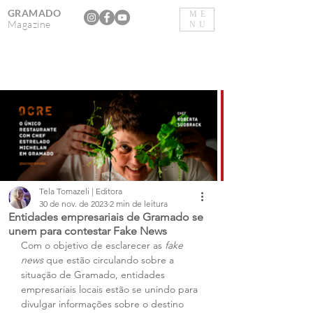
GRAMADO
ME
Magazine
NU
Tela Tomazeli | Editora
30 de nov. de 2023
2 min de leitura
Entidades empresariais de Gramado se
unem para contestar Fake News
Com o objetivo de esclarecer as 
fake 
news
 que estão circulando sobre a 
situação de Gramado, entidades 
empresariais locais estão se unindo para 
divulgar informações sobre o destino 