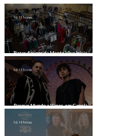
há 12 horas
Bazar Amigos da Mente Viva inicia
arrecadação em Gramado e Canela
há 13 horas
Parque Mundo a Vapor, em Canela,
recebe festival eletrônico em agosto
há 14 horas