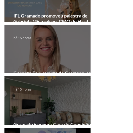
IFL Gramado promoveu palestra de
Gabriela Michaelsen, CMO do Hard
Rock Cafe Gramado
há 15 horas
Geronto Fair, evento de Gramado, será
realizada em formato digital
há 15 horas
Gramado inaugura Casa de Convivência
dedicada às mulheres