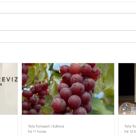
Tela Tomazeli | Editora
Tela To
há 11 horas
há 12 