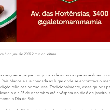
ora
6 de jan. de 2025
2 min de leitura
e a canções e pequenos grupos de músicos que as realizam, com
rês Reis Magos e sua chegada ao lugar onde se encontrava o me
adição religiosa portuguesa. Tradicionalmente, esses grupos pe
sde o dia 25 de dezembro até a véspera do dia 6 de janeiro, 
ente o Dia de Reis.