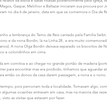
s relatos da Bíblia e datas fixadas posteriormente pela Igreja, 
Magos, Gaspar, Melchior e Baltazar iniciaram sua procura por J
am no dia 6 de janeiro, data em que se comemora o Dia de Re
nho a lembrança do Terno de Reis cantado pela Família Seibt
ono e da nona Bordin, lá na Linha 28 , e era muito comemorad
 anos). A nona Olga Bordin deixava separado os biscoitos de Na
co e coloridinhos em cima. 
rrer para encontrar mas era proibido, tínhamos que aguardar a
ara então os donos da casa darem passagem, a nona e o nono.
 termpo, pois percoriam toda a localidade. Tomavam algo, com
 algumas ocasiões entravam em casa, mas na maioria das veze
isto as visitas que estavam por fazer.