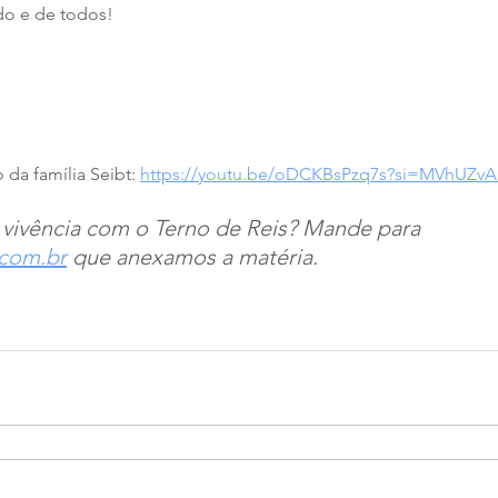
do e de todos!
 da família Seibt: 
https://youtu.be/oDCKBsPzq7s?si=MVhUZ
vivência com o Terno de Reis? Mande para 
.com.br
 que anexamos a matéria. 