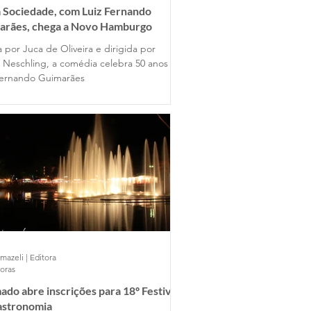
 Sociedade, com Luiz Fernando
arães, chega a Novo Hamburgo
a por Juca de Oliveira e dirigida por
 Neschling, a comédia celebra 50 anos de
Fernando Guimarães
mazeli | Editora
horas
do abre inscrições para 18º Festival
astronomia