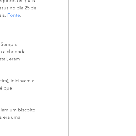
segundo os quais 
esus no dia 25 de 
is. 
Fonte
. 
. Sempre 
a a chegada 
tal, eram 
té que 
 
iam um biscoito 
s era uma 