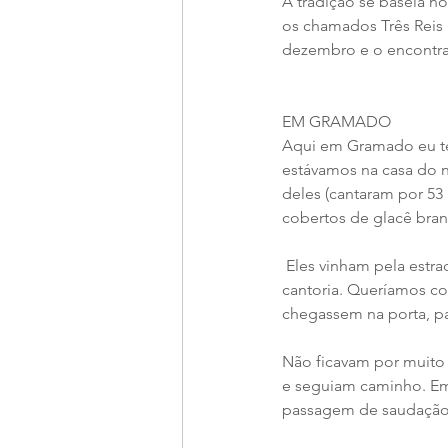
A tradição se baseia no
os chamados Três Reis 
dezembro e o encontrar
EM GRAMADO
Aqui em Gramado eu te
estávamos na casa do n
deles (cantaram por 53
cobertos de glacê bran
 Eles vinham pela estrada em comitiva e ao chegar no grande portão de madeira (porteira), iniciavam a 
cantoria. Queríamos co
chegassem na porta, p
Não ficavam por muito
e seguiam caminho. Em
passagem de saudação, v