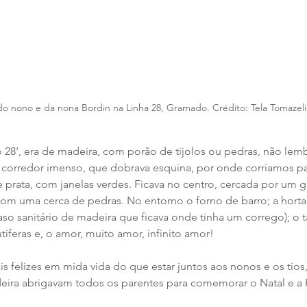
do nono e da nona Bordin na Linha 28, Gramado. Crédito: Tela Tomazeli
o 28', era de madeira, com porão de tijolos ou pedras, não lem
 corredor imenso, que dobrava esquina, por onde corriamos p
 prata, com janelas verdes. Ficava no centro, cercada por um g
com uma cerca de pedras. No entorno o forno de barro; a horta; 
vaso sanitário de madeira que ficava onde tinha um corrego); o 
utiferas e, o amor, muito amor, infinito amor! 
 felizes em mida vida do que estar juntos aos nonos e os tios,
ira abrigavam todos os parentes para comemorar o Natal e a 