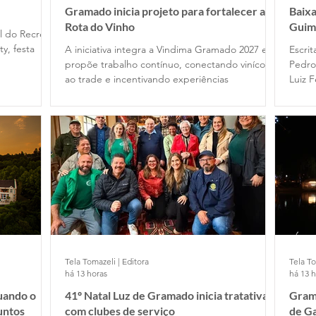
Gramado inicia projeto para fortalecer a
Baixa
Rota do Vinho
Guim
l do Recreio
y, festa
A iniciativa integra a Vindima Gramado 2027 e
Escrit
propõe trabalho contínuo, conectando vinícolas
Pedro
ao trade e incentivando experiências
Luiz 
Tela Tomazeli | Editora
Tela To
há 13 horas
há 13 
quando o
41º Natal Luz de Gramado inicia tratativas
Grama
untos
com clubes de serviço
de G