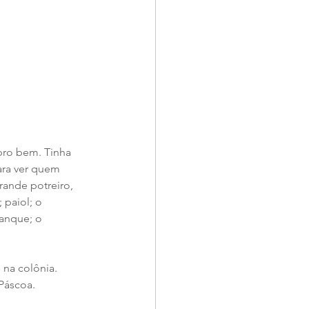
bro bem. Tinha 
ara ver quem 
rande potreiro, 
paiol; o 
tanque; o 
 na colônia. 
Páscoa.