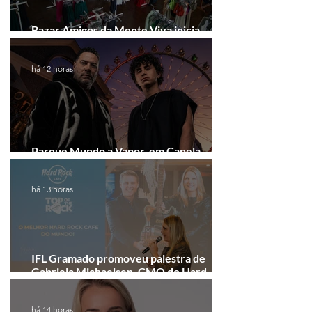
Bazar Amigos da Mente Viva inicia
arrecadação em Gramado e Canela
há 12 horas
Parque Mundo a Vapor, em Canela,
recebe festival eletrônico em agosto
há 13 horas
IFL Gramado promoveu palestra de
Gabriela Michaelsen, CMO do Hard
Rock Cafe Gramado
há 14 horas