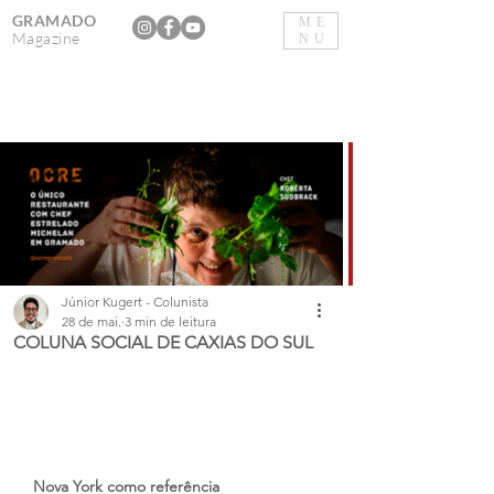
GRAMADO
ME
Magazine
NU
Júnior Kugert - Colunista
28 de mai.
3 min de leitura
COLUNA SOCIAL DE CAXIAS DO SUL
Nova York como referência