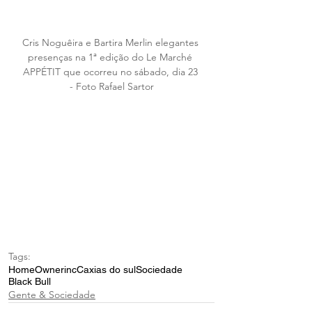
Cris Noguêira e Bartira Merlin elegantes 
presenças na 1ª edição do Le Marché 
APPÉTIT que ocorreu no sábado, dia 23 
- Foto Rafael Sartor
Tags:
Home
Ownerinc
Caxias do sul
Sociedade
Black Bull
Gente & Sociedade