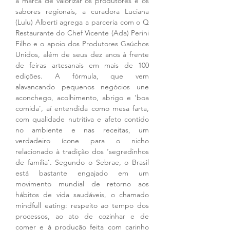
a marca de valorizar os produtores e os 
sabores regionais, a curadora Luciana 
(Lulu) Alberti agrega a parceria com o Q 
Restaurante do Chef Vicente (Ada) Perini 
Filho e o apoio dos Produtores Gaúchos 
Unidos, além de seus dez anos à frente 
de feiras artesanais em mais de 100 
edições. A fórmula, que vem 
alavancando pequenos negócios une 
aconchego, acolhimento, abrigo e ‘boa 
comida’, aí entendida como mesa farta, 
com qualidade nutritiva e afeto contido 
no ambiente e nas receitas, um 
verdadeiro ícone para o nicho 
relacionado à tradição dos ‘segredinhos 
de família’. Segundo o Sebrae, o Brasil 
está bastante engajado em um 
movimento mundial de retorno aos 
hábitos de vida saudáveis, o chamado 
mindfull eating: respeito ao tempo dos 
processos, ao ato de cozinhar e de 
comer e à produção feita com carinho 