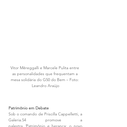
Vitor Mêreggalli e Marcele Pulita entre 
as personalidades que frequentam a 
mesa solidária do G50 do Bem – Foto: 
Leandro Araújo
Patrimônio em Debate 
Sob o comando de Priscilla Cappelletti, a 
Galeria.54 promove a 
palestra 
‘
Patrimônio e herança: o novo 