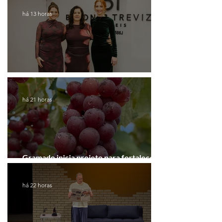
há 13 horas
Coluna de Caxias
há 21 horas
Gramado inicia projeto para fortalecer a
Rota do Vinho
há 22 horas