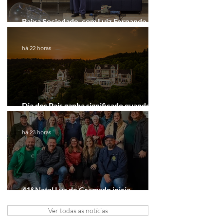
Baixa Sociedade, com Luiz Fernando
Guimarães, chega a Novo Hamburgo
há 22 horas
Dia dos Pais ganha significado quando o
presente é viver experiências juntos
há 23 horas
41º Natal Luz de Gramado inicia
tratativas com clubes de serviço
Ver todas as notícias