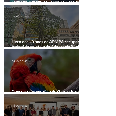
Laghetto e Instituto Lance de Craque
firmam parceria em Porto Alegre
há 20 horas
Livro dos 40 anos da APMPA recupera a
trajetória coletiva da Advocacia Pública
Municipal
há 20 horas
Concurso fotográfico do Gramadozoo
entra na reta final de inscrições
há 20 horas