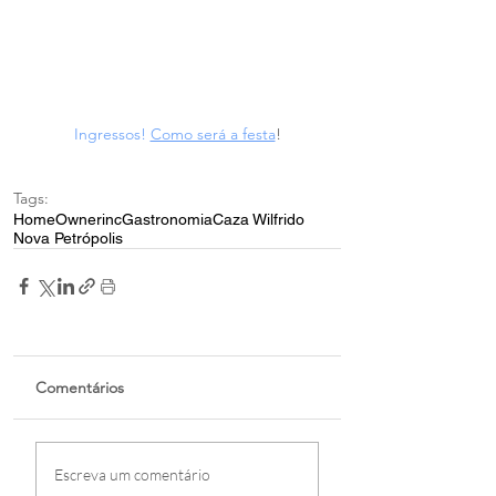
Ingressos!
Como será a festa
!
Tags:
Home
Ownerinc
Gastronomia
Caza Wilfrido
Nova Petrópolis
Comentários
Escreva um comentário