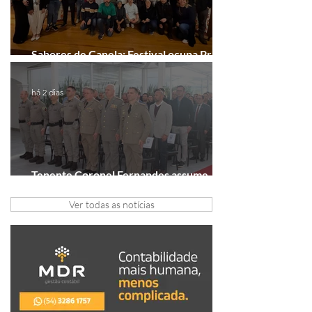
Sabores de Canela: Festival ocupa Praça
João Corrêa em setembro
há 2 dias
Tenente Coronel Fernandes assume
comando do 41º BPM em Gramado
Ver todas as notícias