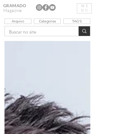
GRAMADO
ME
Magazine
NU
Arquivo
Categorias
TAG'S