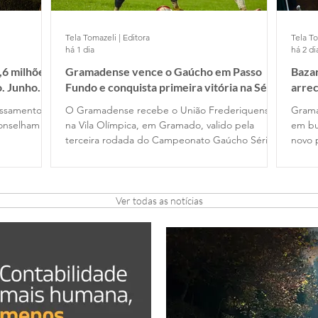
Tela Tomazeli | Editora
Tela To
há 1 dia
há 2 di
,6 milhões
Gramadense vence o Gaúcho em Passo
Bazar
o. Junho
Fundo e conquista primeira vitória na Série
arre
A2
essamento
O Gramadense recebe o União Frederiquense,
Grama
conselham
na Vila Olímpica, em Gramado, valido pela
em bu
terceira rodada do Campeonato Gaúcho Série
novo 
A2
Ver todas as notícias