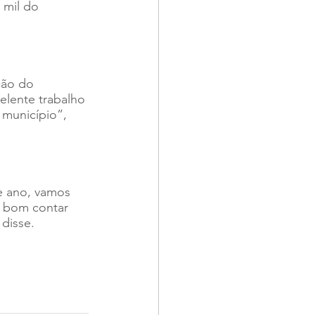
 mil do 
ção do 
lente trabalho 
município”, 
e ano, vamos 
e bom contar 
disse.