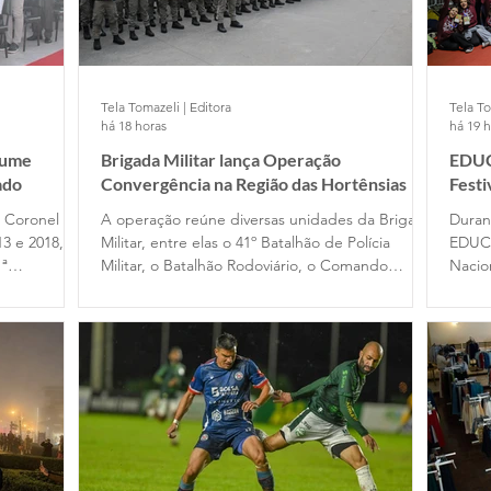
Tela Tomazeli | Editora
Tela To
há 18 horas
há 19 
sume
Brigada Militar lança Operação
EDUC
ado
Convergência na Região das Hortênsias
Fest
e Coronel
A operação reúne diversas unidades da Brigada
Duran
13 e 2018, no
Militar, entre elas o 41º Batalhão de Polícia
EDUC
1ª
Militar, o Batalhão Rodoviário, o Comando
Nacio
assou pelo
Ambiental, o Comando do Choque e o
Filme
 em 2020,
Departamento de Ensino. Participam das ações
difer
cupou o
dois alunos-oficiais do Curso Superior de Polícia
traba
omandante
Militar e 120 alunos-soldados do Curso Básico
de Formação Policial Militar, das escolas de
Porto Alegre e Montenegro.