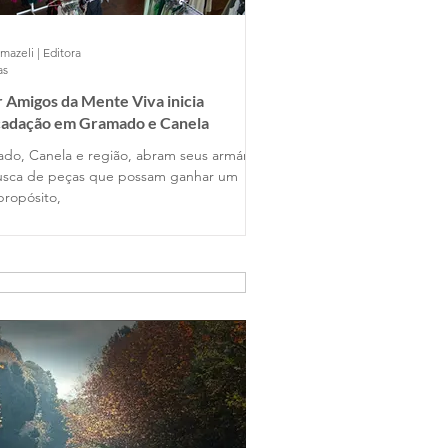
mazeli | Editora
as
 Amigos da Mente Viva inicia
cadação em Gramado e Canela
do, Canela e região, abram seus armários
sca de peças que possam ganhar um
propósito,