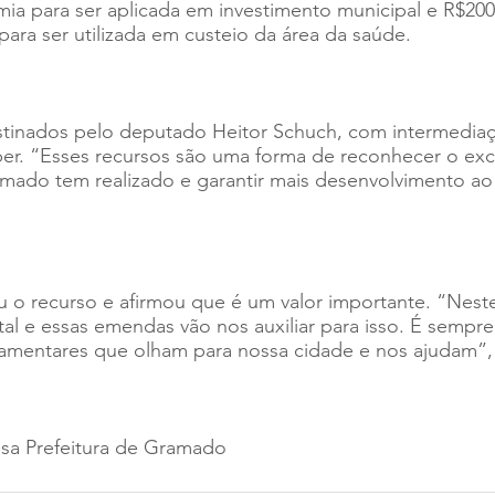
ia para ser aplicada em investimento municipal e R$200
para ser utilizada em custeio da área da saúde.
stinados pelo deputado Heitor Schuch, com intermedia
r. “Esses recursos são uma forma de reconhecer o exce
mado tem realizado e garantir mais desenvolvimento ao 
u o recurso e afirmou que é um valor importante. “Nest
al e essas emendas vão nos auxiliar para isso. É sempr
amentares que olham para nossa cidade e nos ajudam”, 
nsa Prefeitura de Gramado