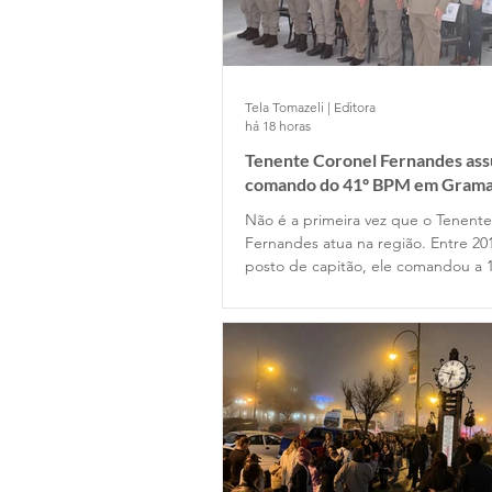
Tela Tomazeli | Editora
há 18 horas
Tenente Coronel Fernandes as
comando do 41º BPM em Gram
Não é a primeira vez que o Tenent
Fernandes atua na região. Entre 20
posto de capitão, ele comandou a 
Companhia de Gramado e depois p
Estado Maior da Unidade. Retornou
permanecendo até 2022, quando o
posto de major na função de subc
do Batalhão.