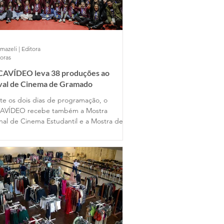
mazeli | Editora
horas
AVÍDEO leva 38 produções ao
ival de Cinema de Gramado
te os dois dias de programação, o
AVÍDEO recebe também a Mostra
nal de Cinema Estudantil e a Mostra de
s Universitários, reunindo produções de
entes estados do país ao lado dos
lhos dos alunos gramadenses.