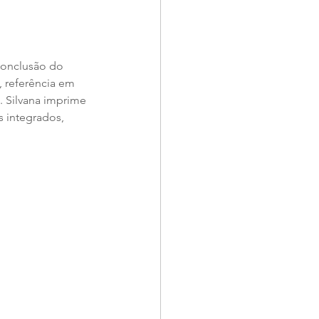
conclusão do 
, referência em 
. Silvana imprime 
s integrados, 