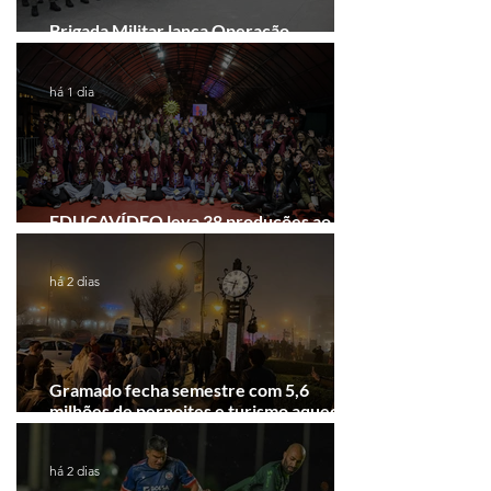
Brigada Militar lança Operação
Convergência na Região das Hortênsias
há 1 dia
EDUCAVÍDEO leva 38 produções ao
Festival de Cinema de Gramado
há 2 dias
Gramado fecha semestre com 5,6
milhões de pernoites e turismo aquecido.
Junho desponta!
há 2 dias