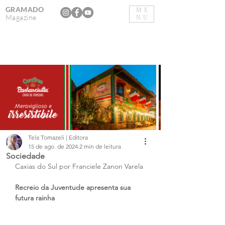
GRAMADO
ME
Magazine
NU
Tela Tomazeli | Editora
15 de ago. de 2024
2 min de leitura
Sociedade
Caxias do Sul por Franciele Zanon Varela
Recreio da Juventude apresenta sua 
futura rainha