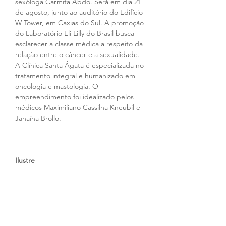
sexóloga Carmita Abdo. Será em dia 21 
de agosto, junto ao auditório do Edifício 
W Tower, em Caxias do Sul. A promoção 
do Laboratório Eli Lilly do Brasil busca 
esclarecer a classe médica a respeito da 
relação entre o câncer e a sexualidade. 
A Clínica Santa Ágata é especializada no 
tratamento integral e humanizado em 
oncologia e mastologia. O 
empreendimento foi idealizado pelos 
médicos Maximiliano Cassilha Kneubil e 
Janaína Brollo.
Ilustre