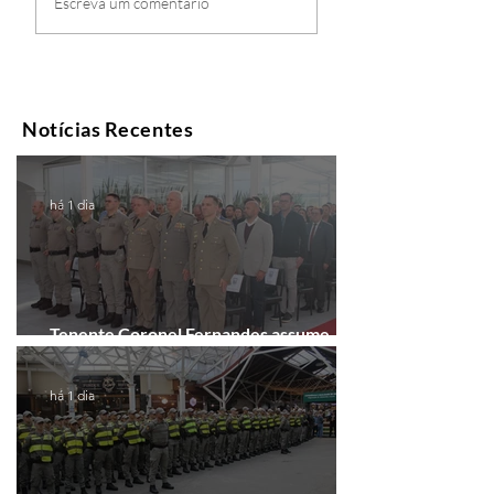
Escreva um comentário
Notícias Recentes
há 1 dia
Tenente Coronel Fernandes assume
comando do 41º BPM em Gramado
há 1 dia