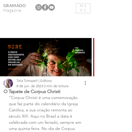
GRAMADO
ME
Magazine
NU
Tela Tomazeli | Editora
8 de jun. de 2023
2 min de leitura
O Tapete de Corpus Christi
"Corpus Christi é uma comemoração 
que faz parte do calendário da Igreja 
Católica, e sua criação remonta ao 
século XIII. Aqui no Brasil a data é 
celebrada com um feriado, sempre em 
uma quinta-feira. No dia de Corpus 