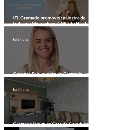
IFL Gramado promoveu palestra de
Gabriela Michaelsen, CMO do Hard
Rock Cafe Gramado
há 8 horas
Geronto Fair, evento de Gramado, será
realizada em formato digital
há 9 horas
Gramado inaugura Casa de Convivência
dedicada às mulheres