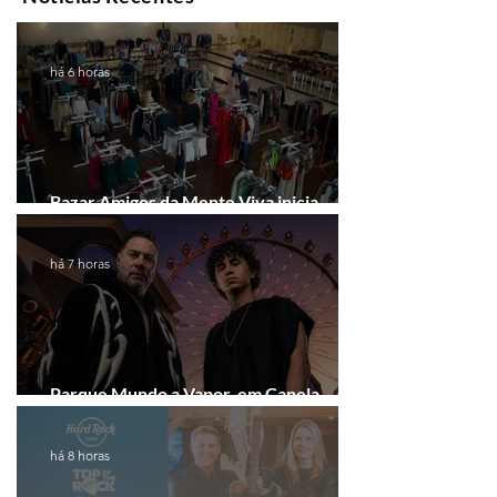
há 6 horas
Bazar Amigos da Mente Viva inicia
arrecadação em Gramado e Canela
há 7 horas
Parque Mundo a Vapor, em Canela,
recebe festival eletrônico em agosto
há 8 horas