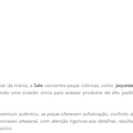
lier da marca, a
 Sale
 concentra peças icônicas, como 
jaquetas
iando uma ocasião única para acessar produtos de alto pad
emium autêntico, as peças oferecem sofisticação, conforto e 
rocesso artesanal, com atenção rigorosa aos detalhes, result
único.