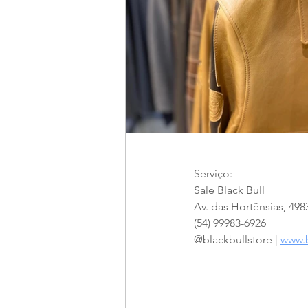
Serviço: 
Sale Black Bull
Av. das Hortênsias, 49
(54) 99983-6926
@blackbullstore | 
www.b