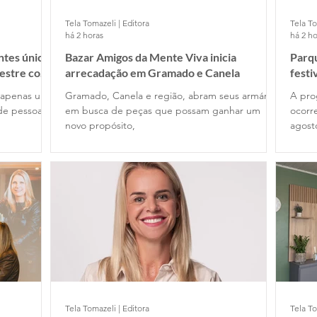
Tela Tomazeli | Editora
Tela To
há 2 horas
há 2 ho
ntes únicos
Bazar Amigos da Mente Viva inicia
Parq
mestre com
arrecadação em Gramado e Canela
festi
s apenas uma
Gramado, Canela e região, abram seus armários
A pro
de pessoas
em busca de peças que possam ganhar um
ocorr
novo propósito,
agost
Tela Tomazeli | Editora
Tela To