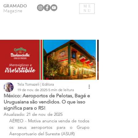
GRAMADO
ME
Magazine
NU
Tela Tomazeli | Editora
19 de nov. de 2025
5 min de leitura
México: Aeroportos de Pelotas, Bagé e
Uruguaiana são vendidos. O que isso
significa para o RS!
Atualizado:
21 de nov. de 2025
AÉREO - Motiva anuncia venda de todos 
os seus aeroportos para o Grupo 
Aeroportuario del Sureste (ASUR)