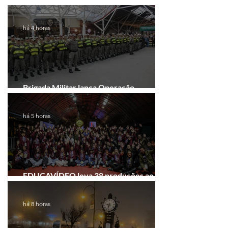
comando do 41º BPM em Gramado
há 4 horas
Brigada Militar lança Operação
Convergência na Região das Hortênsias
há 5 horas
EDUCAVÍDEO leva 38 produções ao
Festival de Cinema de Gramado
há 8 horas