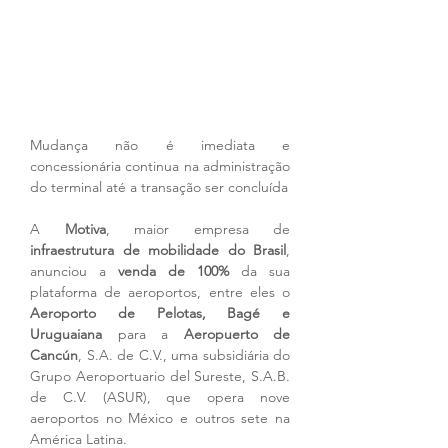
Mudança não é imediata e 
concessionária continua na administração 
do terminal até a transação ser concluída
A 
Motiva
, maior empresa de 
infraestrutura de mobilidade do Brasil
, 
anunciou a
 venda de 100%
 da sua 
plataforma de aeroportos, entre eles o 
Aeroporto de Pelotas, Bagé e 
Uruguaiana
 para a 
Aeropuerto de 
Cancún
, S.A. de C.V., uma subsidiária do 
Grupo Aeroportuario del Sureste, S.A.B. 
de C.V. (ASUR), que opera nove 
aeroportos no México e outros sete na 
América Latina.