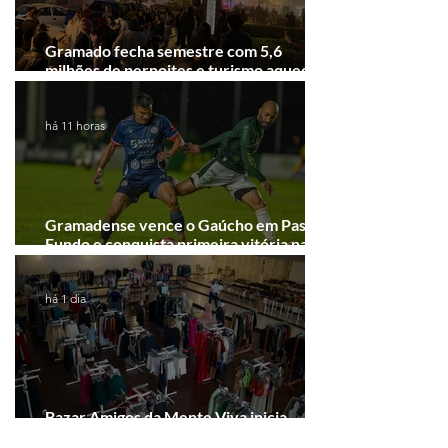
Gramado fecha semestre com 5,6
milhões de pernoites e turismo aquecido.
Junho desponta!
há 11 horas
Gramadense vence o Gaúcho em Passo
Fundo e conquista primeira vitória na
Série A2
há 1 dia
Bazar Amigos da Mente Viva inicia
arrecadação em Gramado e Canela