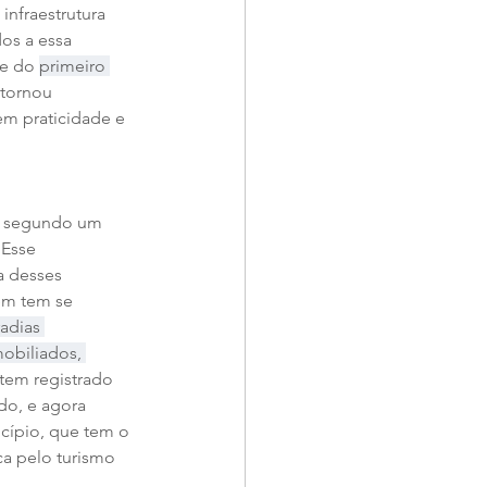
nfraestrutura 
os a essa 
e do 
primeiro 
 tornou 
em praticidade e 
, segundo um 
 Esse 
a desses 
ém tem se 
adias 
obiliados, 
tem registrado 
o, e agora 
icípio, que tem o 
a pelo turismo 