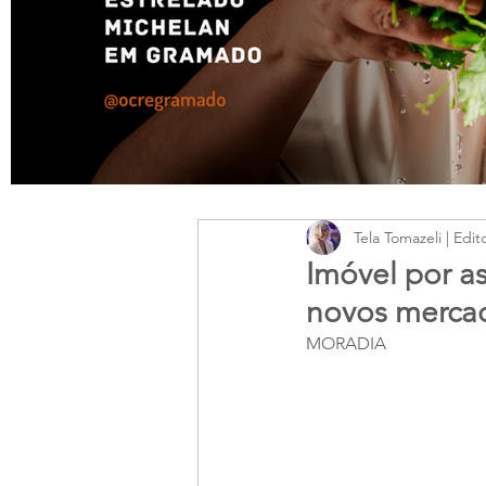
Tela Tomazeli | Edit
Imóvel por a
novos merca
MORADIA