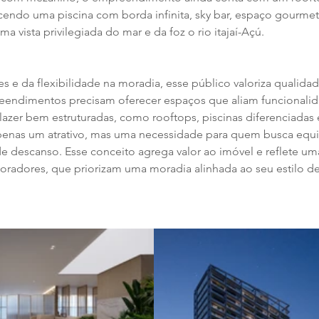
ecendo uma piscina com borda infinita, sky bar, espaço gourme
 vista privilegiada do mar e da foz o rio itajaí-Açú.
e da flexibilidade na moradia, esse público valoriza qualida
preendimentos precisam oferecer espaços que aliam funcionali
 lazer bem estruturadas, como rooftops, piscinas diferenciadas
penas um atrativo, mas uma necessidade para quem busca equil
e descanso. Esse conceito agrega valor ao imóvel e reflete u
dores, que priorizam uma moradia alinhada ao seu estilo de 