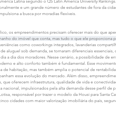
érica Latina segundo o QS Latin America University Rankings
ionalmente e um grande número de estudantes de fora da cidad
pulsiona a busca por moradias flexíveis.
blico, os empreendimentos precisam oferecer mais do que ap
anho do imóvel que conta, mas tudo o que ele proporciona para
eniências como coworkings integrados, lavanderias compartilh
s de aluguel sob demanda, se tornaram diferenciais essenciais,
o dia a dia dos moradores. Nesse cenário, a possibilidade de e
derno e alto conforto também é fundamental. Esse moviment
ia de habitação, mas também amplia o potencial de rentabilida
panham essa evolução do mercado. Além disso, empreendimen
s, que oferecem infraestrutura, qualidade de vida e conectivid
ia nacional, impulsionados pela alta demanda desse perfil de pú
otisa, responsável por trazer o modelo da Housi para Santa Cat
cinco cidades com maior valorização imobiliária do país, segun