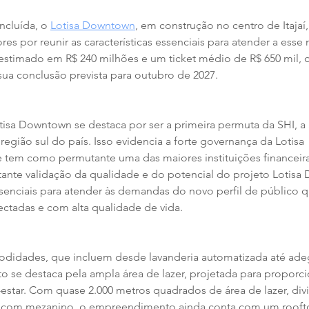
cluída, o 
Lotisa Downtown
, em construção no centro de Itajaí
res por reunir as características essenciais para atender a esse 
stimado em R$ 240 milhões e um ticket médio de R$ 650 mil, o
a conclusão prevista para outubro de 2027.
sa Downtown se destaca por ser a primeira permuta da SHI, a 
 região sul do país. Isso evidencia a forte governança da Lotisa 
em como permutante uma das maiores instituições financeiras 
nte validação da qualidade e do potencial do projeto Lotisa
essenciais para atender às demandas do novo perfil de público 
ectadas e com alta qualidade de vida.
odidades, que incluem desde lavanderia automatizada até ade
to se destaca pela ampla área de lazer, projetada para propor
star. Com quase 2.000 metros quadrados de área de lazer, divi
 com mezanino, o empreendimento ainda conta com um roofto