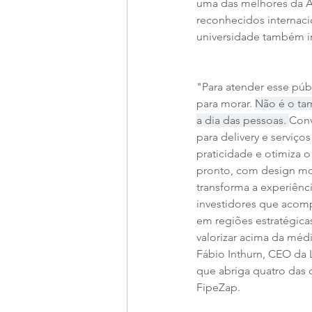
uma das melhores da Am
reconhecidos internac
universidade também im
"Para atender esse pú
para morar. 
Não é o tam
a dia das pessoas. 
Conv
para delivery e serviço
praticidade e otimiza 
pronto, com design mo
transforma a experiênc
investidores que acom
em regiões estratégica
valorizar acima da méd
Fábio Inthurn, CEO da L
que abriga quatro das 
FipeZap.