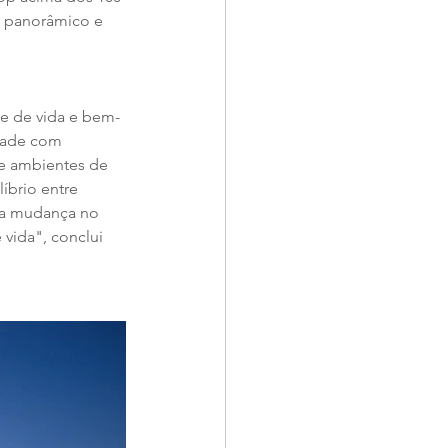
t panorâmico e 
de de vida e bem-
dade com 
 e ambientes de 
íbrio entre 
ma mudança no 
vida", conclui 