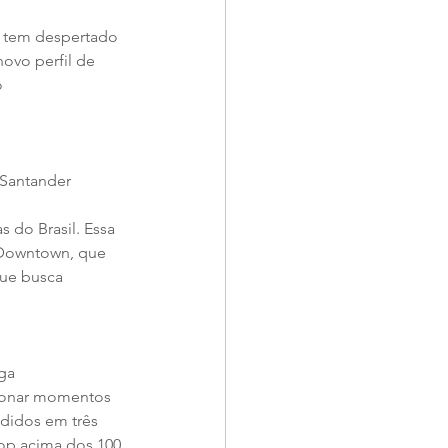
, tem despertado 
novo perfil de 
 
Santander 
do Brasil. Essa 
 Downtown, que 
que busca 
ga 
cionar momentos 
didos em três 
p acima dos 100 