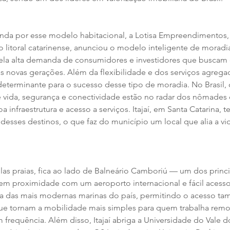
da por esse modelo habitacional, a Lotisa Empreendimentos,
o litoral catarinense, anunciou o modelo inteligente de moradi
ela alta demanda de consumidores e investidores que buscam 
 novas gerações. Além da flexibilidade e dos serviços agregad
 determinante para o sucesso desse tipo de moradia. No Brasil,
vida, segurança e conectividade estão no radar dos nômades d
 infraestrutura e acesso a serviços. Itajaí, em Santa Catarina, t
sses destinos, o que faz do município um local que alia a vida 
as praias, fica ao lado de Balneário Camboriú — um dos princi
 tem proximidade com um aeroporto internacional e fácil acesso
a das mais modernas marinas do país, permitindo o acesso ta
que tornam a mobilidade mais simples para quem trabalha rem
frequência. Além disso, Itajaí abriga a Universidade do Vale do I