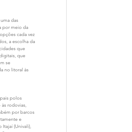
 uma das 
a por meio da 
opções cada vez 
os, a escolha da 
 cidades que 
igitais, que 
em se 
no litoral às 
pais polos 
 às rodovias, 
mbém por barcos 
otamente e 
tajaí (Univali), 