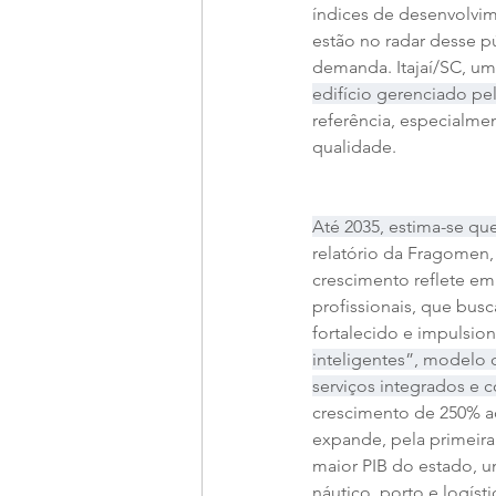
índices de desenvolvim
estão no radar desse 
demanda. Itajaí/SC, um
edifício gerenciado pe
referência, especialme
qualidade.
Até 2035, estima-se qu
relatório da Fragomen,
crescimento reflete em
profissionais, que bus
fortalecido e impulsi
inteligentes”, modelo 
serviços integrados e co
crescimento de 250% a
expande, pela primeira 
maior PIB do estado, u
náutico, porto e logíst