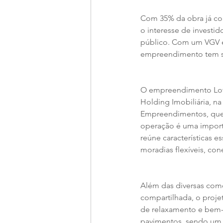
Com 35% da obra já con
o interesse de investido
público. Com um VGV e
empreendimento tem su
O empreendimento Loti
Holding Imobiliária, na
Empreendimentos, que t
operação é uma importa
reúne características 
moradias flexíveis, con
Além das diversas com
compartilhada, o proje
de relaxamento e bem-e
pavimentos, sendo um