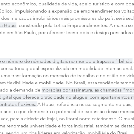
ento econômico, qualidade de vida, apelo turístico e com boa i
público, impulsionando a expansão de empreendimentos voltad
 dos mercados imobiliários mais promissores do país, será sed
la Housi
, construído pela Lotisa Empreendimentos. A marca se
nte em São Paulo, por oferecer tecnologia e design pensados 
e o número de nômades digitais no mundo ultrapasse 1 bilhão
 consultoria global especializada em mobilidade internacional.
 uma transformação no mercado de trabalho e no estilo de vid
cam flexibilidade e mobilidade. No Brasil, essa tendência tamb
onado a demanda de 
moradias por assinatura, as chamadas “mor
digital que oferece praticidade no aluguel com apartamentos m
ntratos flexíveis. 
A Housi, referência nesse segmento no país, 
o ano, o que demonstra o potencial de expansão desse mercad
vez, para a cidade de Itajaí, no litoral norte catarinense. O mun
ma renomada universidade e força industrial, também se destac
ica, sendo um dos líderes em valorização imobiliária do Brasil.