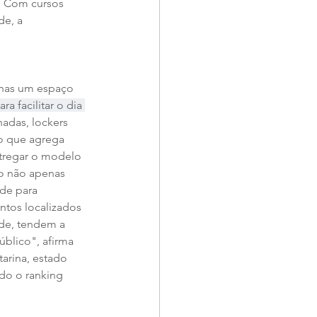
. Com cursos 
e, a 
enas um espaço 
 facilitar o dia 
adas, lockers 
 o que agrega 
ntregar o modelo 
o não apenas 
de para 
tos localizados 
ade, tendem a 
blico", afirma 
arina, estado 
do o ranking 