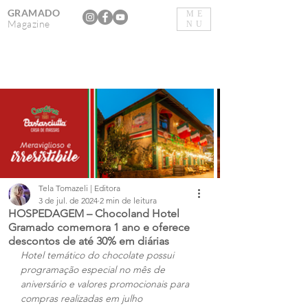
GRAMADO
ME
Magazine
NU
Tela Tomazeli | Editora
3 de jul. de 2024
2 min de leitura
HOSPEDAGEM – Chocoland Hotel
Gramado comemora 1 ano e oferece
descontos de até 30% em diárias
Hotel temático do chocolate possui 
programação especial no mês de 
aniversário e valores promocionais para 
compras realizadas em julho 