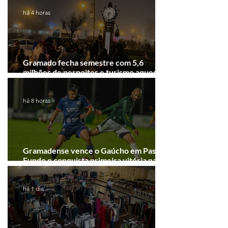
há 4 horas
Gramado fecha semestre com 5,6
milhões de pernoites e turismo aquecido.
Junho desponta!
há 8 horas
Gramadense vence o Gaúcho em Passo
Fundo e conquista primeira vitória na
Série A2
há 1 dia