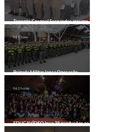
Tenente Coronel Fernandes assume
comando do 41º BPM em Gramado
há 1 hora
Brigada Militar lança Operação
Convergência na Região das Hortênsias
há 2 horas
EDUCAVÍDEO leva 38 produções ao
Festival de Cinema de Gramado