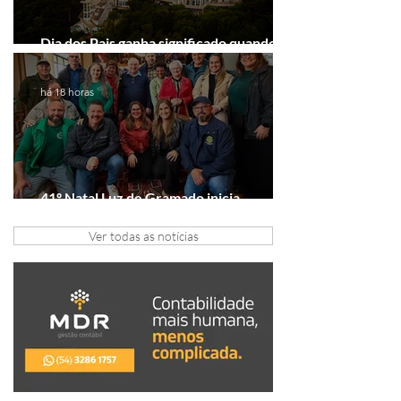
Dia dos Pais ganha significado quando o
presente é viver experiências juntos
há 18 horas
41º Natal Luz de Gramado inicia
tratativas com clubes de serviço
Ver todas as notícias