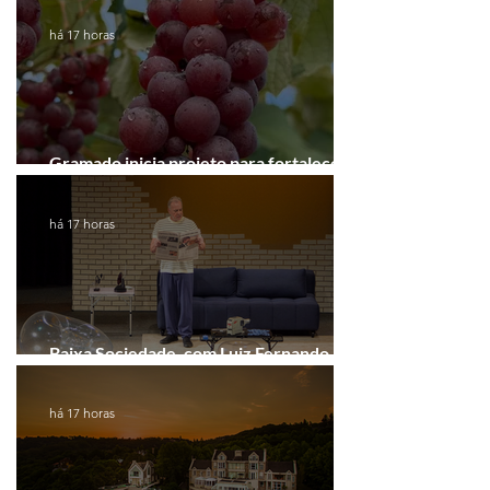
há 17 horas
Gramado inicia projeto para fortalecer a
Rota do Vinho
há 17 horas
Baixa Sociedade, com Luiz Fernando
Guimarães, chega a Novo Hamburgo
há 17 horas