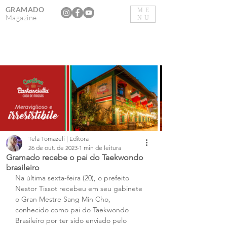
GRAMADO
ME
Magazine
NU
Tela Tomazeli | Editora
26 de out. de 2023
1 min de leitura
Gramado recebe o pai do Taekwondo
brasileiro
Na última sexta-feira (20), o prefeito 
Nestor Tissot recebeu em seu gabinete 
o Gran Mestre Sang Min Cho, 
conhecido como pai do Taekwondo 
Brasileiro por ter sido enviado pelo 