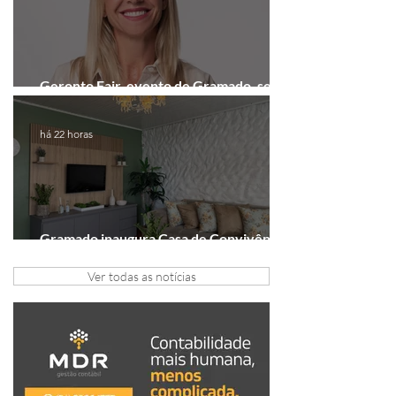
Geronto Fair, evento de Gramado, será
realizada em formato digital
há 22 horas
Gramado inaugura Casa de Convivência
dedicada às mulheres
Ver todas as notícias