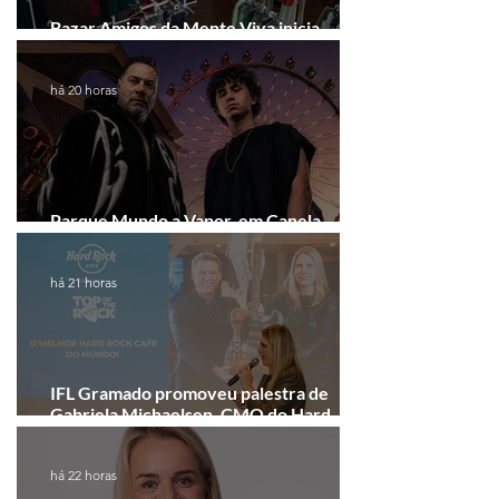
Bazar Amigos da Mente Viva inicia
arrecadação em Gramado e Canela
há 20 horas
Parque Mundo a Vapor, em Canela,
recebe festival eletrônico em agosto
há 21 horas
IFL Gramado promoveu palestra de
Gabriela Michaelsen, CMO do Hard
Rock Cafe Gramado
há 22 horas