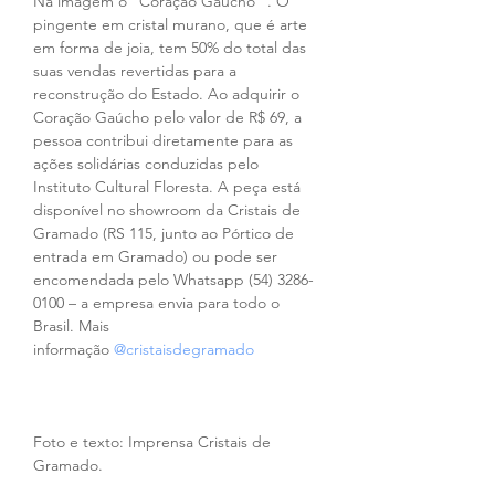
Na imagem o "Coração Gaúcho" . O 
pingente em cristal murano, que é arte 
em forma de joia, tem 50% do total das 
suas vendas revertidas para a 
reconstrução do Estado. Ao adquirir o 
Coração Gaúcho pelo valor de R$ 69, a 
pessoa contribui diretamente para as 
ações solidárias conduzidas pelo 
Instituto Cultural Floresta. A peça está 
disponível no showroom da Cristais de 
Gramado (RS 115, junto ao Pórtico de 
entrada em Gramado) ou pode ser 
encomendada pelo Whatsapp (54) 3286-
0100 – a empresa envia para todo o 
Brasil. Mais 
informação 
@cristaisdegramado
Foto e texto: Imprensa Cristais de 
Gramado.