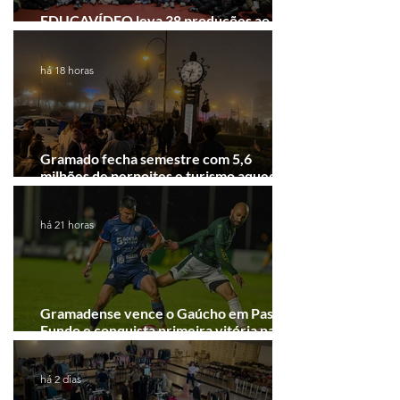
EDUCAVÍDEO leva 38 produções ao
Festival de Cinema de Gramado
há 18 horas
Gramado fecha semestre com 5,6
milhões de pernoites e turismo aquecido.
Junho desponta!
há 21 horas
Gramadense vence o Gaúcho em Passo
Fundo e conquista primeira vitória na
Série A2
há 2 dias