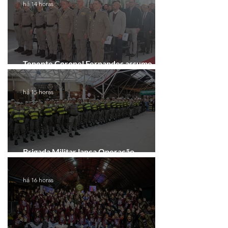
há 14 horas
Tenente Coronel Fernandes assume
comando do 41º BPM em Gramado
há 15 horas
Brigada Militar lança Operação
Convergência na Região das Hortênsias
há 16 horas