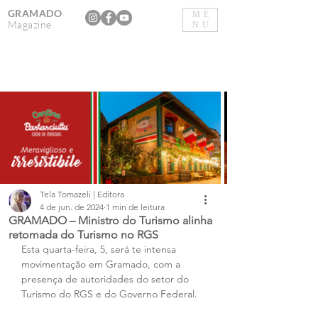
GRAMADO
ME
Magazine
NU
Tela Tomazeli | Editora
4 de jun. de 2024
1 min de leitura
GRAMADO – Ministro do Turismo alinha
retomada do Turismo no RGS
Esta quarta-feira, 5, será te intensa 
movimentação em Gramado, com a 
presença de autoridades do setor do 
Turismo do RGS e do Governo Federal.