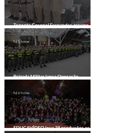
Tenente Coronel Fernandes assume
comando do 41º BPM em Gramado
há 5 horas
Brigada Militar lança Operação
Convergência na Região das Hortênsias
há 6 horas
EDUCAVÍDEO leva 38 produções ao