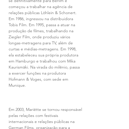
se definitivamente para Berlim e 
começou a trabalhar na agência de 
relações públicas Löhlein & Schonert. 
Em 1986, ingressou na distribuidora 
Tobis Film. Em 1995, passa a atuar na 
produção de filmes, trabalhando na 
Ziegler Film, onde produziu vários 
longas-metragens para TV, além de 
curtas e médias-metragens. Em 1998, 
ela estabeleceu sua própria produtora 
em Hamburgo e trabalhou com Mika 
Kaurismäki. Na virada do milênio, passa 
a exercer funções na produtora 
Hofmann & Voges, com sede em 
Munique.
Em 2003, Mariëtte se tornou responsável 
pelas relações com festivais 
internacionais e relações públicas na 
German Films, organização para a 