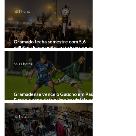
Festival de Cinema de Gramado
há 8 horas
Gramado fecha semestre com 5,6
milhões de pernoites e turismo aquecido.
Junho desponta!
há 11 horas
Gramadense vence o Gaúcho em Passo
Fundo e conquista primeira vitória na
Série A2
há 1 dia