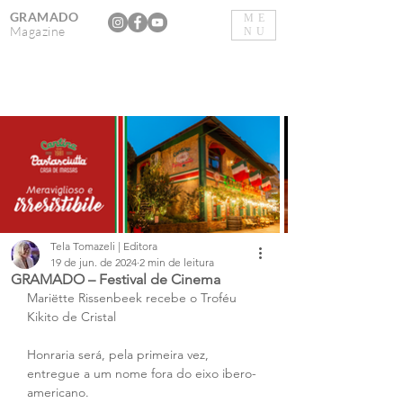
GRAMADO
ME
Magazine
NU
Tela Tomazeli | Editora
19 de jun. de 2024
2 min de leitura
GRAMADO – Festival de Cinema
Mariëtte Rissenbeek recebe o Troféu 
Kikito de Cristal
Honraria será, pela primeira vez, 
entregue a um nome fora do eixo ibero-
americano.