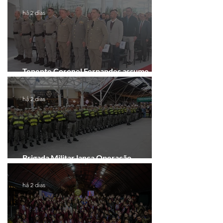
há 2 dias
Tenente Coronel Fernandes assume
comando do 41º BPM em Gramado
há 2 dias
Brigada Militar lança Operação
Convergência na Região das Hortênsias
há 2 dias