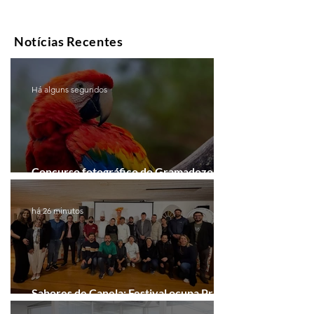
Notícias Recentes
Há alguns segundos
Concurso fotográfico do Gramadozoo
entra na reta final de inscrições
há 26 minutos
Sabores de Canela: Festival ocupa Praça
João Corrêa em setembro