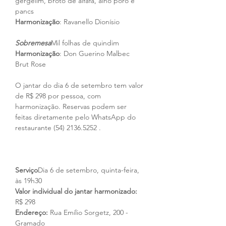
gergelim, broto de alfafa, alho poró e 
pancs
Harmonização
: Ravanello Dionísio
Sobremesa
Mil folhas de quindim
Harmonização
: Don Guerino Malbec 
Brut Rose
O jantar do dia 6 de setembro tem valor 
de R$ 298 por pessoa, com 
harmonização. Reservas podem ser 
feitas diretamente pelo WhatsApp do 
restaurante (54) 2136.5252 .
Serviço
Dia 6 de setembro, quinta-feira, 
às 19h30
Valor individual do jantar harmonizado: 
R$ 298
Endereço:
 Rua Emílio Sorgetz, 200 - 
Gramado