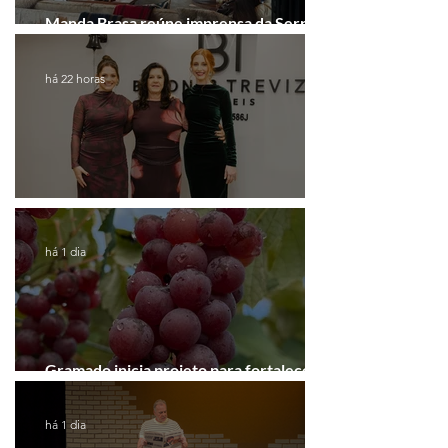
Manda Brasa reúne imprensa da Serra
Gaúcha para falar de expansão
há 22 horas
Coluna de Caxias
há 1 dia
Gramado inicia projeto para fortalecer a
Rota do Vinho
há 1 dia