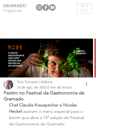
GRAMADO
ME
Magazine
NU
Tela Tomazeli | Editora
16 de ago. de 2023
2 min de leitura
Festim no Festival de Gastronomia de
Gramado
Chef Claudia Krauspenhar e Nícolas 
Heckel
 assinam o menu especial para o 
festim que abre a 15ª edição do Festival 
de Gastronomia de Gramado.