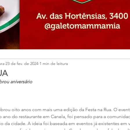
ora
23 de fev. de 2024
1 min de leitura
UA
brou aniversário
lebrou oito anos com mais uma edição da Festa na Rua. O evento
ro ano do restaurante em Canela, foi pensado para a comunidad
io da cidade. A ideia foi baseada em eventos já existentes em v