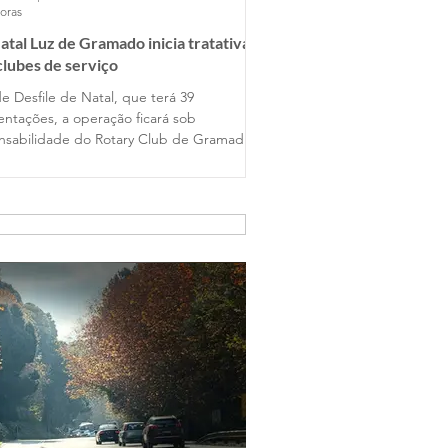
horas
atal Luz de Gramado inicia tratativas
lubes de serviço
e Desfile de Natal, que terá 39
entações, a operação ficará sob
nsabilidade do Rotary Club de Gramado,
y Club Gramado Amizade, Casa da
ions Clube. Já no Nativitaten, com
petáculos programados, a atuação será
lubes Orbis Gramado, Orbis Hortênsias e
 Várzea Grande.