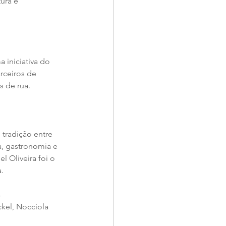
ura e 
 iniciativa do 
rceiros de 
s de rua.
tradição entre 
a, gastronomia e 
 Oliveira foi o 
.
 
kel, Nocciola 