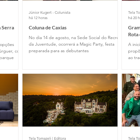
Júnior Kugert - Colunista
Tela To
há 12 horas
há 20 
 Serra
Coluna de Caxias
Grama
Rota
No dia 14 de agosto, na Sede Social do Recreio
da Juventude, ocorrerá a Magic Party, festa
 opções
A ini
preparada para as debutantes
úrguer, com
propõ
 parque
ao tr
Tela Tomazeli | Editora
Tela To