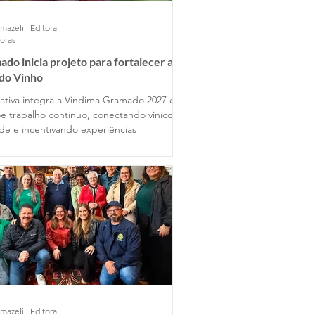
mazeli | Editora
horas
do inicia projeto para fortalecer a
 do Vinho
ciativa integra a Vindima Gramado 2027 e
e trabalho contínuo, conectando vinícolas
ade e incentivando experiências
mazeli | Editora