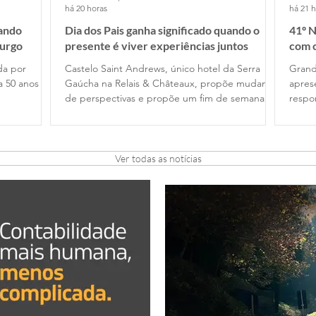
há 20 horas
há 21 
nando
Dia dos Pais ganha significado quando o
41º N
urgo
presente é viver experiências juntos
com c
ida por
Castelo Saint Andrews, único hotel da Serra
Grand
a 50 anos de
Gaúcha na Relais & Châteaux, propõe mudança
apres
de perspectivas e propõe um fim de semana de
respo
gastronomia e tempo de qualidade . em
Rotar
Gramado, com festival harmonizado exclusivo na
Amizade e L
noite de 8 de agosto
25 es
dos c
Ver todas as notícias
Orbis