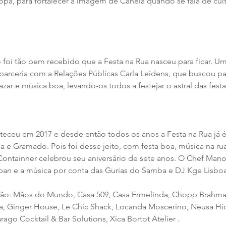
opa, para fortalecer a imagem de Canela quando se fala de cult
foi tão bem recebido que a Festa na Rua nasceu para ficar. Uma
 parceria com a Relações Públicas Carla Leidens, que buscou pa
azar e música boa, levando-os todos a festejar o astral das festa
teceu em 2017 e desde então todos os anos a Festa na Rua já é 
 e Gramado. Pois foi desse jeito, com festa boa, música na ru
ontainner celebrou seu aniversário de sete anos. O Chef Manoel
pan e a música por conta das Gurias do Samba e DJ Kge Lisboa
ição: Mãos do Mundo, Casa 509, Casa Ermelinda, Chopp Brahma
, Ginger House, Le Chic Shack, Locanda Moscerino, Neusa Hic
ago Cocktail & Bar Solutions, Xica Bortot Atelier .