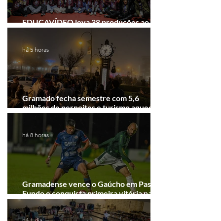
EDUCAVÍDEO leva 38 produções ao
Festival de Cinema de Gramado
há 5 horas
Gramado fecha semestre com 5,6
milhões de pernoites e turismo aquecido.
Junho desponta!
há 8 horas
Gramadense vence o Gaúcho em Passo
Fundo e conquista primeira vitória na
Série A2
há 1 dia