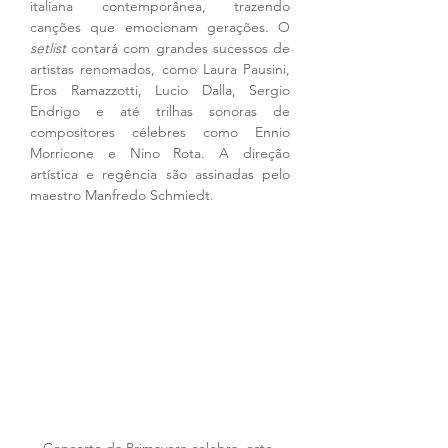
italiana contemporânea, trazendo 
canções que emocionam gerações. O 
setlist
 contará com grandes sucessos de 
artistas renomados, como Laura Pausini, 
Eros Ramazzotti, Lucio Dalla, Sergio 
Endrigo e até trilhas sonoras de 
compositores célebres como Ennio 
Morricone e Nino Rota. A direção 
artística e regência são assinadas pelo 
maestro Manfredo Schmiedt.
Concerto da Primavera celebra, este 