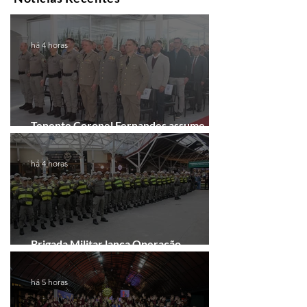
há 4 horas
Tenente Coronel Fernandes assume
comando do 41º BPM em Gramado
há 4 horas
Brigada Militar lança Operação
Convergência na Região das Hortênsias
há 5 horas