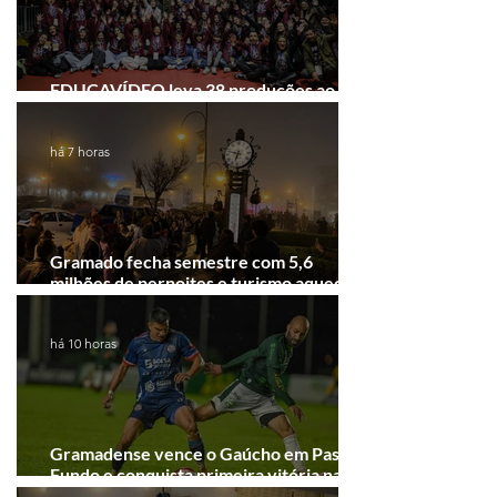
EDUCAVÍDEO leva 38 produções ao
Festival de Cinema de Gramado
há 7 horas
Gramado fecha semestre com 5,6
milhões de pernoites e turismo aquecido.
Junho desponta!
há 10 horas
Gramadense vence o Gaúcho em Passo
Fundo e conquista primeira vitória na
Série A2