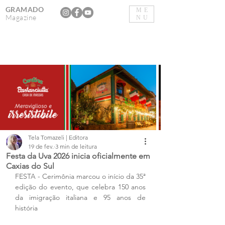
GRAMADO
ME
Magazine
NU
Tela Tomazeli | Editora
19 de fev.
3 min de leitura
Festa da Uva 2026 inicia oficialmente em
Caxias do Sul
FESTA - Cerimônia marcou o início da 35ª 
edição do evento, que celebra 150 anos 
da imigração italiana e 95 anos de 
história