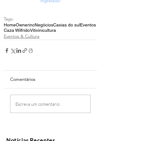
Ingressos!
Tags:
Home
Ownerinc
Negócios
Caxias do sul
Eventos
Caza Wilfrido
Vitivinicultura
Eventos & Cultura
Comentários
Escreva um comentário
Notícias Recentes