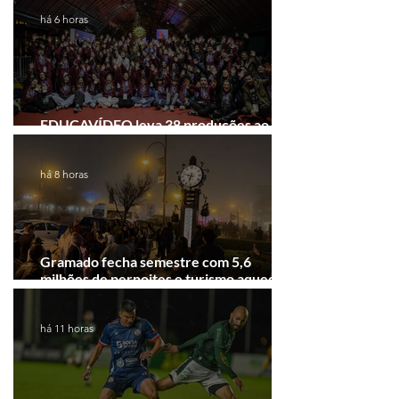
há 6 horas
EDUCAVÍDEO leva 38 produções ao
Festival de Cinema de Gramado
há 8 horas
Gramado fecha semestre com 5,6
milhões de pernoites e turismo aquecido.
Junho desponta!
há 11 horas