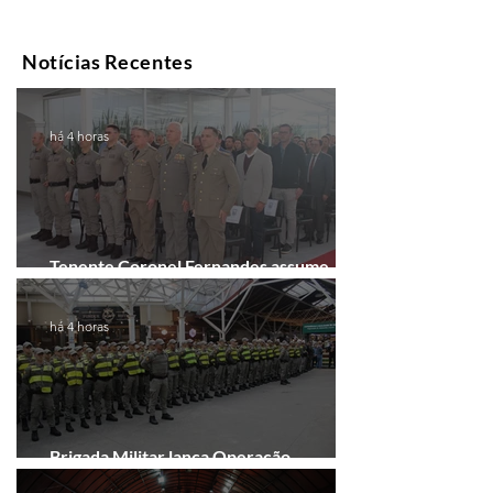
Notícias Recentes
há 4 horas
Tenente Coronel Fernandes assume
comando do 41º BPM em Gramado
há 4 horas
Brigada Militar lança Operação
Convergência na Região das Hortênsias