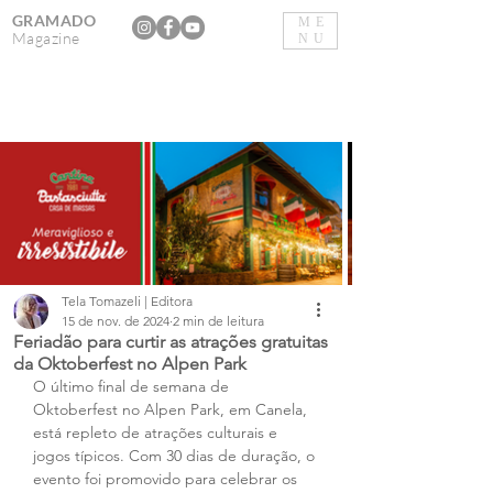
GRAMADO
ME
Magazine
NU
Tela Tomazeli | Editora
15 de nov. de 2024
2 min de leitura
Feriadão para curtir as atrações gratuitas
da Oktoberfest no Alpen Park
O último final de semana de 
Oktoberfest no Alpen Park, em Canela, 
está repleto de atrações culturais e 
jogos típicos. Com 30 dias de duração, o 
evento foi promovido para celebrar os 