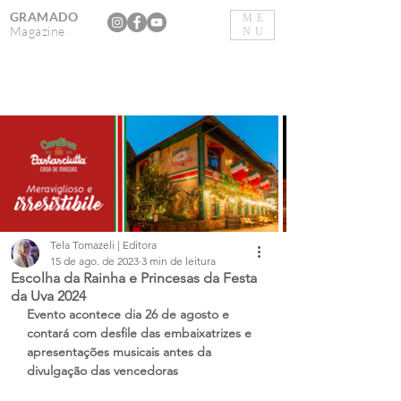
GRAMADO
ME
Magazine
NU
Tela Tomazeli | Editora
15 de ago. de 2023
3 min de leitura
Escolha da Rainha e Princesas da Festa
da Uva 2024
Evento acontece dia 26 de agosto e 
contará com desfile das embaixatrizes e 
apresentações musicais antes da 
divulgação das vencedoras