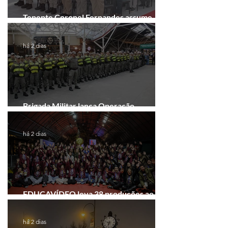
Tenente Coronel Fernandes assume
comando do 41º BPM em Gramado
há 2 dias
Brigada Militar lança Operação
Convergência na Região das Hortênsias
há 2 dias
EDUCAVÍDEO leva 38 produções ao
Festival de Cinema de Gramado
há 2 dias