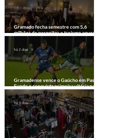
Gramado fecha semestre com 5,6
milhões de pernoites e turismo aquecido.
Junho desponta!
há 2 dias
Gramadense vence o Gaúcho em Passo
Fundo e conquista primeira vitória na
Série A2
há 3 dias