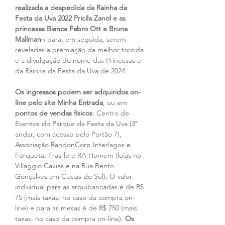
realizada a despedida da Rainha da 
Festa da Uva 2022 Pricila Zanol e as 
princesas Bianca Fabro Ott e Bruna 
Mallman
n para, em seguida, serem 
reveladas a premiação da melhor torcida 
e a divulgação do nome das Princesas e 
da Rainha da Festa da Uva de 2024.
Os ingressos podem ser adquiridos on-
line pelo site Minha Entrada
, ou em 
pontos de vendas físicos
: Centro de 
Eventos do Parque da Festa da Uva (3° 
andar, com acesso pelo Portão 7), 
Associação RandonCorp Interlagos e 
Forqueta, Fras-le e RA Homem (lojas no 
Villaggio Caxias e na Rua Bento 
Gonçalves em Caxias do Sul). O valor 
individual para as arquibancadas é de R$ 
75 (mais taxas, no caso da compra on-
line) e para as mesas é de R$ 750 (mais 
taxas, no caso da compra on-line). 
Os 