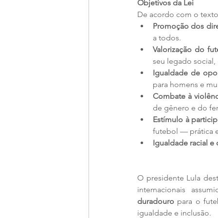
Objetivos da Lei
De acordo com o texto 
Promoção dos direi
a todos.
Valorização do fu
seu legado social, 
Igualdade de opo
para homens e mul
Combate à violênc
de gênero e do fem
Estímulo à partici
futebol — prática 
Igualdade racial e
O presidente Lula des
internacionais assu
duradouro
 para o fute
igualdade e inclusão.