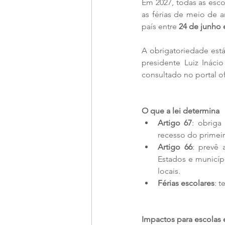
Em 2027, todas as escol
as férias de meio de 
país entre 
24 de junho 
A obrigatoriedade está
presidente Luiz Ináci
consultado no portal of
O que a lei determina
Artigo 67
: obriga
recesso do primei
Artigo 66
: prevê 
Estados e municíp
locais.
Férias escolares
: t
Impactos para escolas e