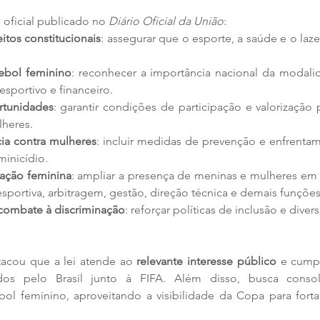
oficial publicado no 
Diário Oficial da União
:
tos constitucionais
: assegurar que o esporte, a saúde e o laze
tebol feminino
: reconhecer a importância nacional da modalid
esportivo e financeiro.
rtunidades
: garantir condições de participação e valorização pr
heres.
ia contra mulheres
: incluir medidas de prevenção e enfrentam
inicídio.
pação feminina
: ampliar a presença de meninas e mulheres em 
esportiva, arbitragem, gestão, direção técnica e demais funções
 combate à discriminação
: reforçar políticas de inclusão e dive
tacou que a lei atende ao 
relevante interesse público
 e cump
midos pelo Brasil junto à FIFA. Além disso, busca cons
bol feminino, aproveitando a visibilidade da Copa para fortal