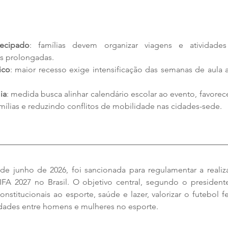
ecipado
: famílias devem organizar viagens e atividades e
as prolongadas.
ico
: maior recesso exige intensificação das semanas de aula 
ia
: medida busca alinhar calendário escolar ao evento, favorec
mílias e reduzindo conflitos de mobilidade nas cidades-sede.
º de junho de 2026, foi sancionada para regulamentar a reali
A 2027 no Brasil. O objetivo central, segundo o presidente
nstitucionais ao esporte, saúde e lazer, valorizar o futebol fe
dades entre homens e mulheres no esporte.