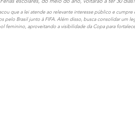
Férias escolares, do meio do ano, voltarão a ter 30 dias!
acou que a lei atende ao relevante interesse público e cumpr
os pelo Brasil junto à FIFA. Além disso, busca consolidar um le
l feminino, aproveitando a visibilidade da Copa para fortalecer