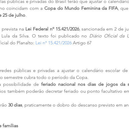
as públicas e privadas do Brasil terão que ajustar o calendário
ano coincidam com a 
Copa do Mundo Feminina da FIFA
, que
e 25 de julho
.
 prevista na 
Lei Federal nº 15.421/2026
, sancionada em 2 de ju
o Lula da Silva. O texto foi publicado no 
Diário Oficial da 
icial do Planalto:
 Lei nº 15.421/2026
 Artigo 67 
 redes públicas e privadas a ajustar o calendário escolar de
ro semestre cubra todo o período da Copa.
a possibilidade de 
feriado nacional nos dias de jogos da se
ios também poderão decretar feriado ou ponto facultativo em 
erão 
30 dias
, praticamente o dobro do descanso previsto em ano
 famílias