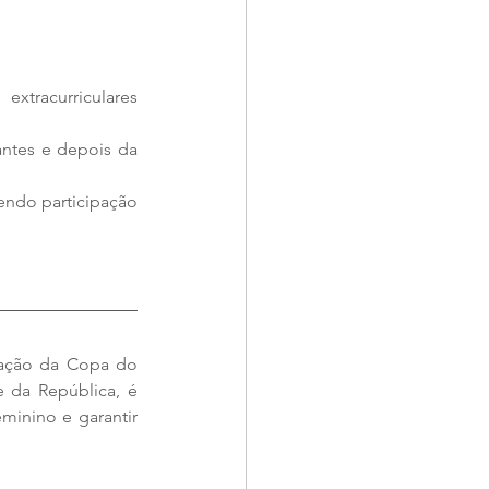
xtracurriculares 
antes e depois da 
endo participação 
zação da Copa do 
 da República, é 
minino e garantir 