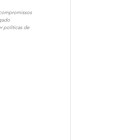
e compromissos 
gado 
 políticas de 