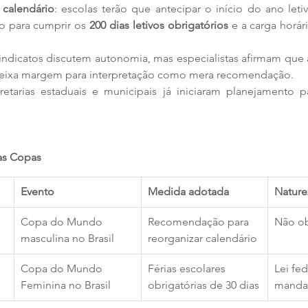
calendário
: escolas terão que antecipar o início do ano leti
o para cumprir os 
200 dias letivos obrigatórios
 e a carga horár
deixa margem para interpretação como mera recomendação.
cretarias estaduais e municipais já iniciaram planejamento p
as Copas
Evento
Medida adotada
Nature
Copa do Mundo 
Recomendação para 
Não ob
masculina no Brasil
reorganizar calendário
Copa do Mundo 
Férias escolares 
Lei fed
Feminina no Brasil
obrigatórias de 30 dias
manda