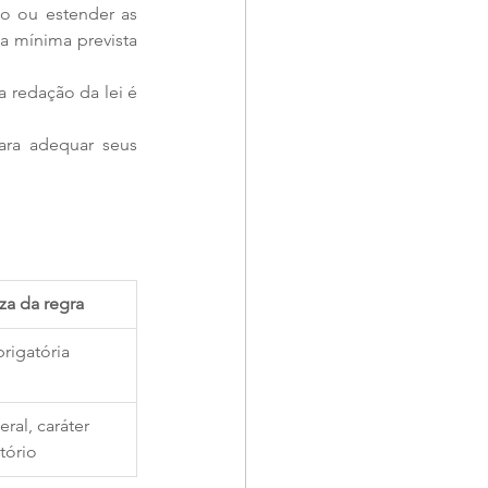
vo ou estender as 
ia mínima prevista 
: sindicatos discutem autonomia, mas especialistas afirmam que a redação da lei é 
ara adequar seus 
za da regra
rigatória
eral, caráter 
tório