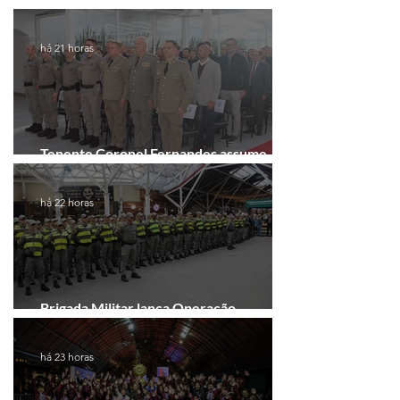
há 21 horas
Tenente Coronel Fernandes assume
comando do 41º BPM em Gramado
há 22 horas
Brigada Militar lança Operação
Convergência na Região das Hortênsias
há 23 horas