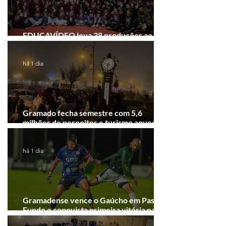
EDUCAVÍDEO leva 38 produções ao
Festival de Cinema de Gramado
há 1 dia
Gramado fecha semestre com 5,6
milhões de pernoites e turismo aquecido.
Junho desponta!
há 1 dia
Gramadense vence o Gaúcho em Passo
Fundo e conquista primeira vitória na
Série A2