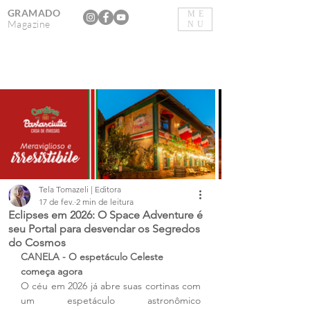
GRAMADO
ME
Magazine
NU
Tela Tomazeli | Editora
17 de fev.
2 min de leitura
Eclipses em 2026: O Space Adventure é
seu Portal para desvendar os Segredos
do Cosmos
CANELA - O espetáculo Celeste 
começa agora
O céu em 2026 já abre suas cortinas com 
um espetáculo astronômico 