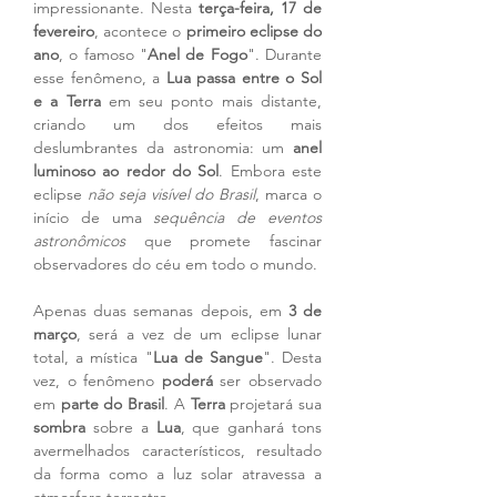
impressionante. Nesta 
terça-feira, 17 de 
fevereiro
, acontece o 
primeiro eclipse do 
ano
, o famoso "
Anel de Fogo
". Durante 
esse fenômeno, a 
Lua passa entre o Sol 
e a Terra
 em seu ponto mais distante, 
criando um dos efeitos mais 
deslumbrantes da astronomia: um 
anel 
luminoso ao redor do Sol
. Embora este 
eclipse 
não seja visível do Brasil
, marca o 
início de uma 
sequência de eventos 
astronômicos
 que promete fascinar 
observadores do céu em todo o mundo.
Apenas duas semanas depois, em 
3 de 
março
, será a vez de um eclipse lunar 
total, a mística "
Lua de Sangue
". Desta 
vez, o fenômeno 
poderá
 ser observado 
em 
parte do Brasil
. A 
Terra
 projetará sua 
sombra 
sobre a 
Lua
, que ganhará tons 
avermelhados característicos, resultado 
da forma como a luz solar atravessa a 