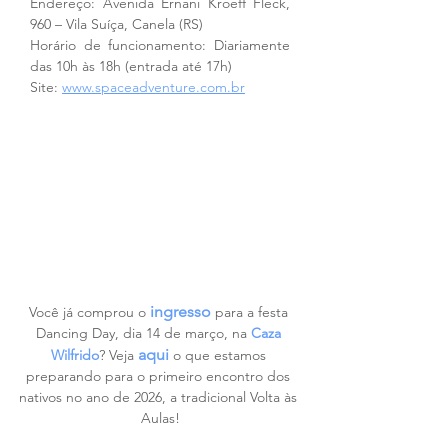
Endereço: Avenida Ernani Kroeff Fleck, 
960 – Vila Suíça, Canela (RS)
Horário de funcionamento: Diariamente 
das 10h às 18h (entrada até 17h)
Site: 
www.spaceadventure.com.br
ingresso
Você já comprou o 
 para a festa 
Dancing Day, dia 14 de março, na 
Caza 
aqui
Wilfrido
? Veja 
 o que estamos 
preparando para o primeiro encontro dos 
nativos no ano de 2026, a tradicional Volta às 
Aulas!