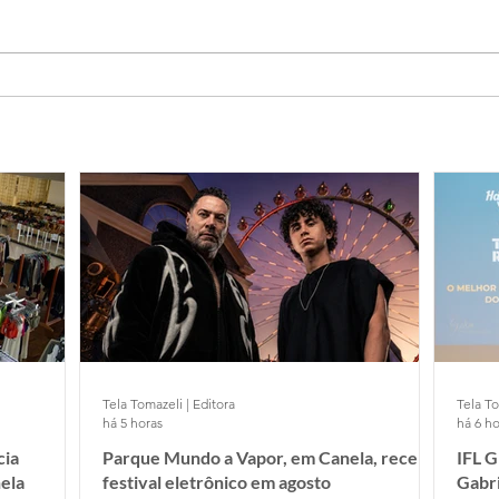
Tela Tomazeli | Editora
Tela To
há 5 horas
há 6 ho
cia
Parque Mundo a Vapor, em Canela, recebe
IFL 
ela
festival eletrônico em agosto
Gabr