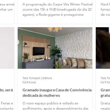
Cafe
eus armários
A programação do Carpe Vita Winter Festival
Hard 
anhar um
ocorre das 15h à 1h30 (madrugada do dia 22 de
fornec
agosto), a Roda-gigante é protagonista
de co
Tela Tomazeli | Editora
Tela To
há 8 horas
há 9 ho
o, será
Gramado inaugura Casa de Convivência
Gram
dedicada às mulheres
gratu
 Feiras e
O novo espaço público é voltado ao
Gratui
conjunto
acolhimento, apoio e desenvolvimento das
negóc