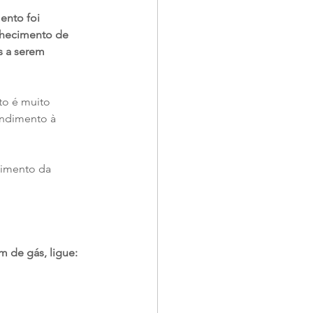
ento foi 
nhecimento de 
 a serem 
to é muito 
ndimento à 
dimento da 
 de gás, ligue: