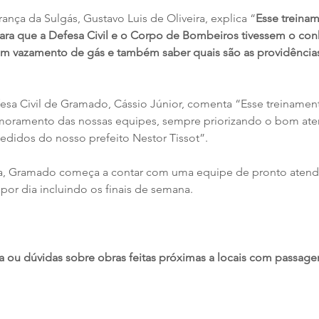
nça da Sulgás, Gustavo Luis de Oliveira, explica “
Esse treinam
para que a Defesa Civil e o Corpo de Bombeiros tivessem o co
um vazamento de gás e também saber quais são as providências
sa Civil de Gramado, Cássio Júnior, comenta “Esse treinamen
imoramento das nossas equipes, sempre priorizando o bom ate
didos do nosso prefeito Nestor Tissot”.
eira, Gramado começa a contar com uma equipe de pronto aten
por dia incluindo os finais de semana.
 ou dúvidas sobre obras feitas próximas a locais com passagem