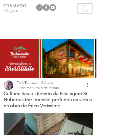
GRAMADO
ME
Magazine
NU
Tela Tomazeli | Editora
19 de mar.
2 min de leitura
Cultura: Sarau Literário da Estalagem St.
Hubertus traz imersão profunda na vida e
na obra de Érico Veríssimo