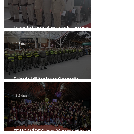
Tenente Coronel Fernandes assume
comando do 41º BPM em Gramado
há 2 dias
Brigada Militar lança Operação
Convergência na Região das Hortênsias
há 2 dias
EDUCAVÍDEO leva 38 produções ao