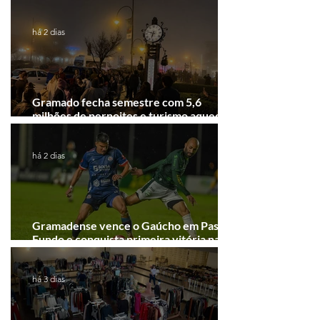
Festival de Cinema de Gramado
há 2 dias
Gramado fecha semestre com 5,6
milhões de pernoites e turismo aquecido.
Junho desponta!
há 2 dias
Gramadense vence o Gaúcho em Passo
Fundo e conquista primeira vitória na
Série A2
há 3 dias