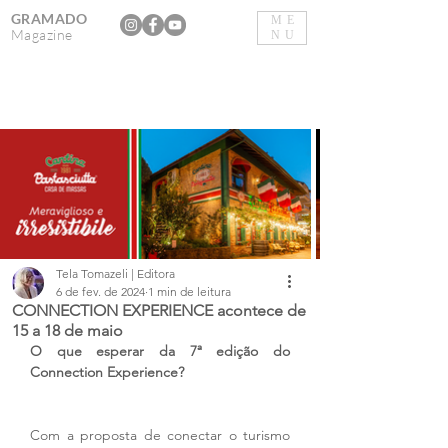
GRAMADO
ME
Magazine
NU
Tela Tomazeli | Editora
6 de fev. de 2024
1 min de leitura
CONNECTION EXPERIENCE acontece de
15 a 18 de maio
O que esperar da 7ª edição do 
Connection Experience? 
Com a proposta de conectar o turismo 