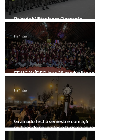
Brigada Militar lança Operação
Convergência na Região das Hortênsias
há 1 dia
EDUCAVÍDEO leva 38 produções ao
Festival de Cinema de Gramado
há 1 dia
Gramado fecha semestre com 5,6
milhões de pernoites e turismo aquecido.
Junho desponta!