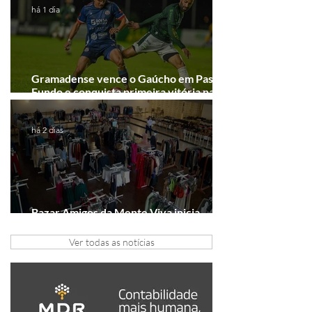
há 1 dia
Gramadense vence o Gaúcho em Passo
Fundo e conquista primeira vitória na
Série A2
há 2 dias
Bazar Amigos da Mente Viva inicia
arrecadação em Gramado e Canela
Ver todas as notícias