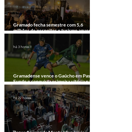
Gramado fecha semestre com 5,6
milhões de pernoites e turismo aquecido.
Junho desponta!
há 3 horas
Gramadense vence o Gaúcho em Passo
Fundo e conquista primeira vitória na
Série A2
há 22 horas