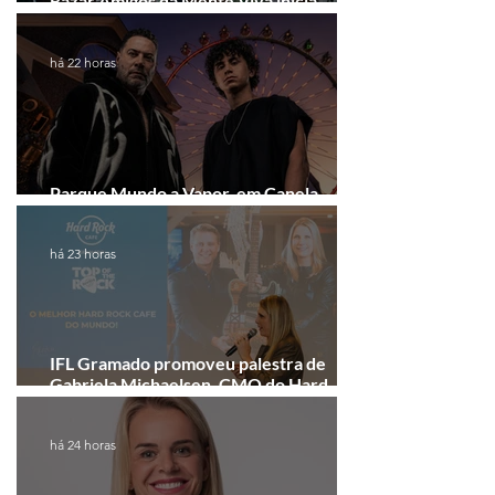
Bazar Amigos da Mente Viva inicia
arrecadação em Gramado e Canela
há 22 horas
Parque Mundo a Vapor, em Canela,
recebe festival eletrônico em agosto
há 23 horas
IFL Gramado promoveu palestra de
Gabriela Michaelsen, CMO do Hard
Rock Cafe Gramado
há 24 horas