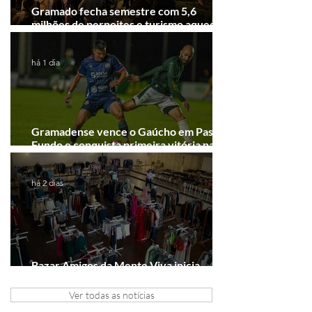
Gramado fecha semestre com 5,6
milhões de pernoites e turismo aquecido.
Junho desponta!
há 1 dia
Gramadense vence o Gaúcho em Passo
Fundo e conquista primeira vitória na
Série A2
há 2 dias
Bazar Amigos da Mente Viva inicia
arrecadação em Gramado e Canela
Ver todas as notícias