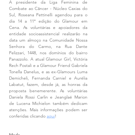
A presidente da Liga Feminina de 
Combate ao Câncer - Núcleo Caxias do 
Sul, Roseana Pettinelli agendou para o 
dia 14 a 11ª edição do Glamour em 
Cena. As voluntárias e apoiadores da 
entidade socioassistencial realizarão na 
data um almoço na Comunidade Nossa 
Senhora do Carmo, na Rua Dante 
Pelizzari, 1448, nos domínios do bairro 
Panazzolo. A atual Glamour Girl, Victória 
Rech Postali e a Glamour Friend Gabriela 
Tonella Danelus, e as ex-Glamours Luma 
Demicheli, Fernanda Carniel e Aurélia 
Labatut, fazem, desde já, as honras da 
proposta benemerente. As voluntárias 
Daniela Rossi Carlin e Jeanglaé Marion 
de Lucena Michielon também dedicam 
atenções. Mais informações podem ser 
conferidas clicando 
aqui
!