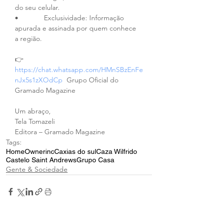
do seu celular.
•             Exclusividade: Informação 
apurada e assinada por quem conhece 
a região.
👉 
https://chat.whatsapp.com/HMnSBzEnFe
nJx5s1zXOdCp
  Grupo Oficial do 
Gramado Magazine
Um abraço,
Tela Tomazeli
Editora – Gramado Magazine
Tags:
Home
Ownerinc
Caxias do sul
Caza Wilfrido
Castelo Saint Andrews
Grupo Casa
Gente & Sociedade