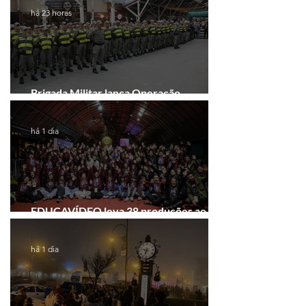
há 23 horas
Brigada Militar lança Operação
Convergência na Região das Hortênsias
há 1 dia
EDUCAVÍDEO leva 38 produções ao
Festival de Cinema de Gramado
há 1 dia