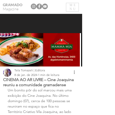
GRAMADO
ME
Magazine
NU
Tela Tomazeli | Editora
8 de jan. de 2024
1 min de leitura
CINEMA AO AR LIVRE – Cine Joaquina
reuniu a comunidade gramadense
Um bonito pôr do sol marcou mais uma 
exibição do Cine Joaquina. No último 
domingo (07), cerca de 100 pessoas se 
reuniram no espaço que fica no 
Território Criativo Vila Joaquina, ao lado 