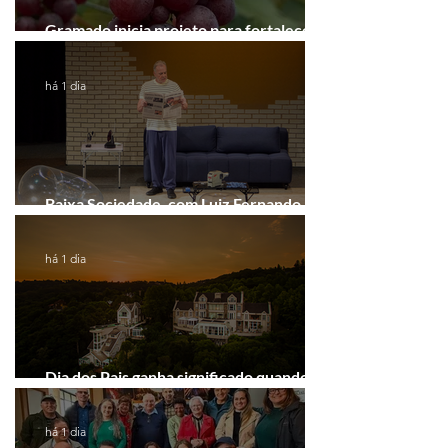
Gramado inicia projeto para fortalecer a
Rota do Vinho
há 1 dia
Baixa Sociedade, com Luiz Fernando
Guimarães, chega a Novo Hamburgo
há 1 dia
Dia dos Pais ganha significado quando o
presente é viver experiências juntos
há 1 dia