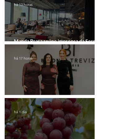
há 13 horas
Manda Brasa reúne imprensa da Serra
Gaúcha para falar de expansão
há 17 horas
Coluna de Caxias
há 1 dia