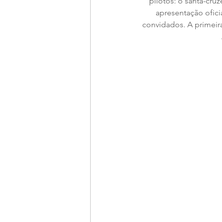
pilotos: o santa-cru
apresentação oficia
convidados. A primeira