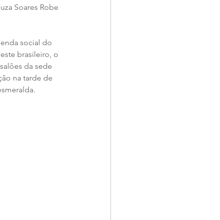
Souza Soares Robe 
genda social do 
ste brasileiro, o 
 salões da sede 
ção na tarde de 
esmeralda.