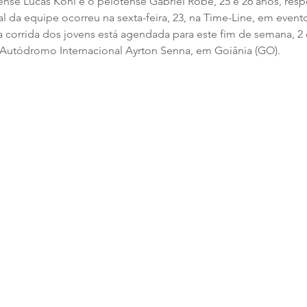
zense Lucas Kohl e o pelotense Gabriel Robe, 25 e 26 anos, resp
l da equipe ocorreu na sexta-feira, 23, na Time-Line, em evento
 corrida dos jovens está agendada para este fim de semana, 2 
Autódromo Internacional Ayrton Senna, em Goiânia (GO).