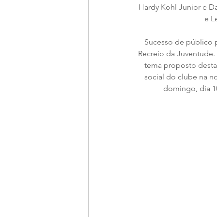
Hardy Kohl Junior e Da
e L
Sucesso de público p
Recreio da Juventude. 
tema proposto desta 
social do clube na no
domingo, dia 10