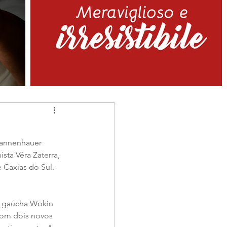
Dannenhauer 
sta Véra Zaterra, 
 Caxias do Sul. 
e gaúcha Wokin 
com dois novos 